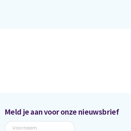
Praat mee
Clientdossier
Wiki
Mijn
Over
Contact
Sophi
Sophi
Meld je aan voor onze nieuwsbrief