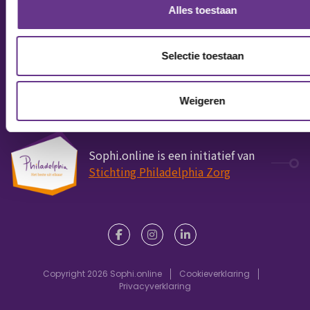
het hart
Alles toestaan
Puberteit
Wonen
Over Sophi
Seksualiteit
Medisch
Selectie toestaan
Werk of
Fris & fit
dagbesteding
Geld & wetten
Weigeren
Sophi.online is een initiatief van
Stichting Philadelphia Zorg
Copyright 2026 Sophi.online
Cookieverklaring
Privacyverklaring