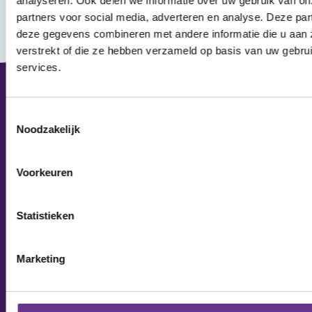
analyseren. Ook delen we informatie over uw gebruik van on
partners voor social media, adverteren en analyse. Deze pa
deze gegevens combineren met andere informatie die u aan 
verstrekt of die ze hebben verzameld op basis van uw gebru
services.
Toestemmingsselectie
Vraag of opmerking?
Noodzakelijk
Heb je een vraag of wil je iets delen?
Voorkeuren
Contact opnemen
Statistieken
Direct
Thema's
naar
Marketing
De eerste tijd
Rouw & Verlies
Home
Diagnose
Onderwijs
Verhalen uit
Jij en je gezin
Zorgen voor jezelf