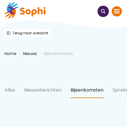
Terug naar overzicht
Home
Thema's
/
/
Home
Nieuws
Bijeenkomsten
Uit het hart
Leren & ontmoeten
Alles
Nieuwsberichten
Bijeenkomsten
Sprek
Webinars
E-learnings
Themabijeenkomsten