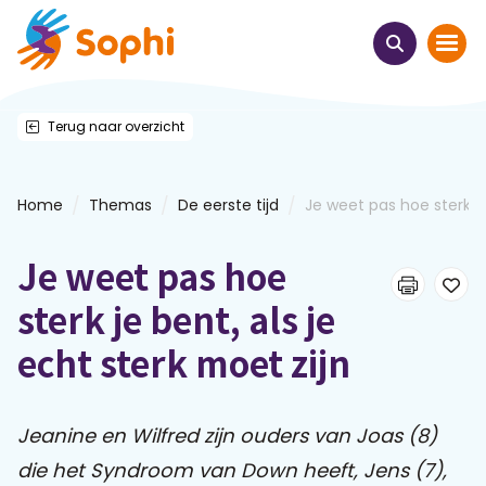
Terug naar overzicht
Home
Thema's
/
/
/
Home
Themas
De eerste tijd
Je weet pas hoe sterk je 
Uit het hart
Je weet pas hoe
Leren & ontmoeten
sterk je bent, als je
echt sterk moet zijn
Webinars
E-learnings
Jeanine en Wilfred zijn ouders van Joas (8)
die het Syndroom van Down heeft, Jens (7),
Themabijeenkomsten