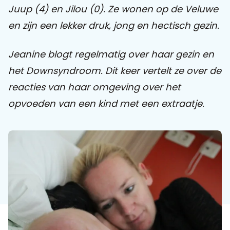
Juup (4) en Jilou (0). Ze wonen op de Veluwe
en zijn een lekker druk, jong en hectisch gezin.
Praat mee
Jeanine blogt regelmatig over haar gezin en
het Downsyndroom. Dit keer vertelt ze over de
Clientdossier
Wiki
Mijn
Over
Contact
Sophi
Sophi
reacties van haar omgeving over het
opvoeden van een kind met een extraatje.