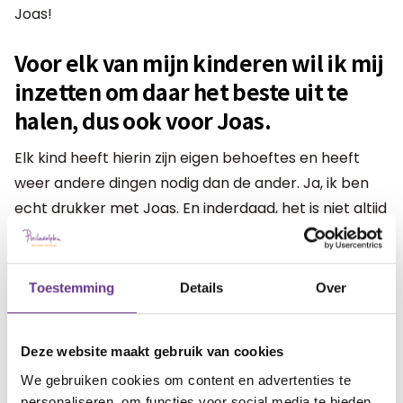
Joas!
Voor elk van mijn kinderen wil ik mij
inzetten om daar het beste uit te
halen, dus ook voor Joas.
Elk kind heeft hierin zijn eigen behoeftes en heeft
weer andere dingen nodig dan de ander. Ja, ik ben
echt drukker met Joas. En inderdaad, het is niet altijd
rozengeur en maneschijn. Überhaupt is het
ouderschap niet altijd rozengeur en maneschijn, is
mijn mening. Maar als moeder heb dat voor je kind
Toestemming
Details
Over
over.
Deze website maakt gebruik van cookies
Voor je kind wil je naar het einde van de wereld
reizen, als je weet dat dat de juiste weg is.
We gebruiken cookies om content en advertenties te
personaliseren, om functies voor social media te bieden