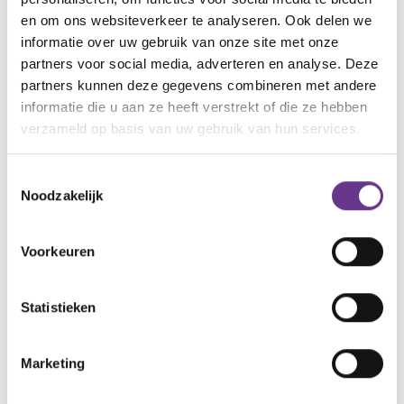
Downsyndroom of niet. Mijn doel is om ze alle vier
en om ons websiteverkeer te analyseren. Ook delen we
gelukkig te maken, op welk niveau dan ook. Elk kind is
informatie over uw gebruik van onze site met onze
anders en uniek.
partners voor social media, adverteren en analyse. Deze
partners kunnen deze gegevens combineren met andere
En ja, als moeder KUN je dit! Met vallen en opstaan!
informatie die u aan ze heeft verstrekt of die ze hebben
Ook JIJ KUNT DAT!
verzameld op basis van uw gebruik van hun services.
Toestemmingsselectie
artikel?
Wat vind je van dit
Noodzakelijk
1
6
Voorkeuren
Statistieken
Reacties
Marketing
Alle reacties lezen?