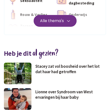
Seksualiteit
dagbesteding
Rouw & Verlies
Onderwijs
Alle thema's
Zorgen voor
Wonen
jezelf
Medisch
Fris & fit
al gezien?
Heb je dit
Geld & wetten
Stacey zat vol boosheid over het lot
dat haar had getroffen
Lionne over Syndroom van West
ervaringen bij haar baby