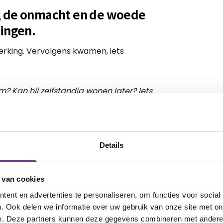
, de onmacht en de woede
dingen.
rking. Vervolgens kwamen, iets
m? Kan hij zelfstandig wonen later? Iets
tie krijgen? Een vrouw? Kinderen? Nee,
, naar Jims horizon, waar mijn vrouw
Details
ond te schillen.
 van cookies
e voor de eerste lucht die langzaam
ent en advertenties te personaliseren, om functies voor social
. Ook delen we informatie over uw gebruik van onze site met on
e. Deze partners kunnen deze gegevens combineren met andere i