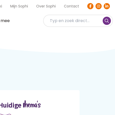
ki
Mijn Sophi
Over Sophi
Contact
t mee
thema's
Huidige