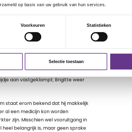
 schitterende ventje. Kijk hem nou weer
erzameld op basis van uw gebruik van hun services.
te worden. En gelukkig is de
Voorkeuren
Statistieken
s wel vaker. Er ontstond
ing en lazen in het verenigingsblad over
Selectie toestaan
sschien kon medische interventie voor
elfs het totale genetisch defect
tijdje aan vastgeklampt; Brigitte weer
lm staat erom bekend dat hij makkelijk
er al een medicijn kon worden
kter zijn. Misschien wel vooruitgang in
l heel belangrijk is, maar geen sprake