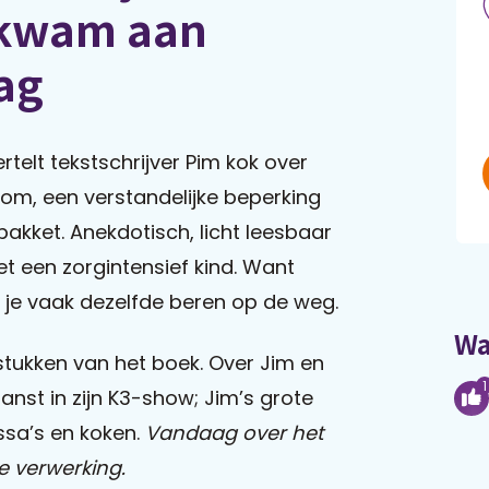
 kwam aan
ag
ertelt tekstschrijver Pim kok over
oom, een verstandelijke beperking
akket. Anekdotisch, licht leesbaar
t een zorgintensief kind. Want
f je vaak dezelfde beren op de weg.
Wa
stukken van het boek. Over Jim en
1
danst in zijn K3-show; Jim’s grote
ssa’s en koken.
Vandaag over het
 verwerking.