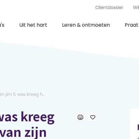
Clientdossier
Wi
's
Uit het hart
Leren & ontmoeten
Praa
n jim 5 was kreeg h...
was kreeg
van zijn