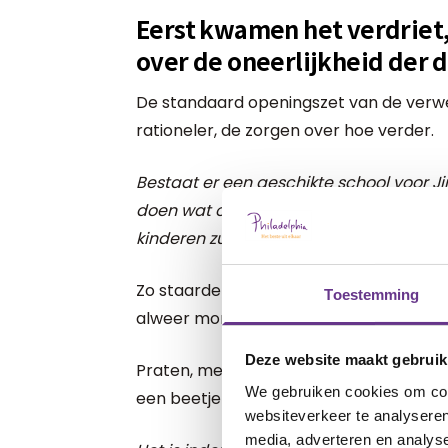
Eerst kwamen het verdriet
over de oneerlijkheid der 
De standaard openingszet van de verwe
rationeler, de zorgen over hoe verder.
Bestaat er een geschikte school voor Ji
doen wat op werk lijkt? Kan hij een rela
kinderen zullen er niet in zitten...
Zo staarde ik dagenlang naar de horizon
Toestemming
alweer monter een appeltje voor hem st
Deze website maakt gebruik
Praten, met elkaar, met anderen, zorgd
We gebruiken cookies om cont
een beetje blauwer kleurde.
websiteverkeer te analyseren
media, adverteren en analys