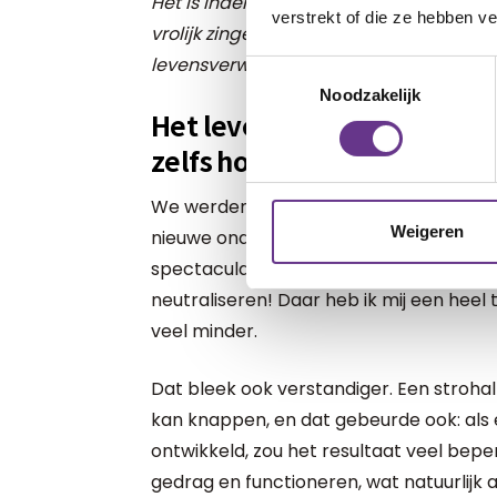
Het is inderdaad nog gewoon hetzelfde,
verstrekt of die ze hebben v
vrolijk zingen. Hij hoeft niet ongelukkig 
levensverwachting normaal.
Toestemmingsselectie
Noodzakelijk
Het leven ging verder, zoal
zelfs hoop op beter.
We werden lid van de fragiele X-verenig
Weigeren
nieuwe onderzoeken. Misschien, heel mi
spectaculaire verbetering zorgen. Ja, z
neutraliseren! Daar heb ik mij een heel 
veel minder.
Dat bleek ook verstandiger. Een stroha
kan knappen, en dat gebeurde ook: als 
ontwikkeld, zou het resultaat veel beper
gedrag en functioneren, wat natuurlijk a