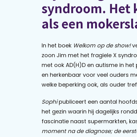
syndroom. Het
als een mokersl
In het boek
Welkom op de show!
v
zoon Jim met het fragiele X syndr
met ook AD(H)D en autisme in het p
en herkenbaar voor veel ouders me
welke beperking ook, als ouder tre
Sophi
publiceert een aantal hoofd
het gezin waarin hij dagelijks rond
fascinatie naast supermarkten, ka
moment na de diagnose; de eerste