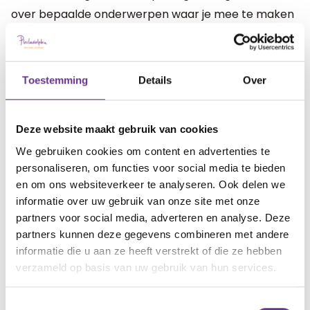
over bepaalde onderwerpen waar je mee te maken
kan krijgen als ouder van een zorgintensief kind. Voor
ouders van een kind met autisme kunnen die ook erg
helpend zijn.
Toestemming
Details
Over
Onlangs is er een e-learning op Sophi beschikbaar
gesteld, die gratis op te vragen is.
Je vindt de e-
Deze website maakt gebruik van cookies
learning 'Autisme helder uitgelegd' hier
.
We gebruiken cookies om content en advertenties te
personaliseren, om functies voor social media te bieden
Na de e-learning is het mogelijk een verdiepende
en om ons websiteverkeer te analyseren. Ook delen we
informatie over uw gebruik van onze site met onze
themabijeenkomst bij te wonen.
Informatie hierover
partners voor social media, adverteren en analyse. Deze
vind je hier
.
partners kunnen deze gegevens combineren met andere
informatie die u aan ze heeft verstrekt of die ze hebben
Offline lotgenoten
verzameld op basis van uw gebruik van hun services.
Er zijn ook platforms die ouders ondersteunen in het
offline contact leggen met andere ouders van
Toestemmingsselectie