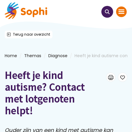
Terug naar overzicht
Home
Thema's
/
/
/
Home
Themas
Diagnose
Heeft je kind autisme cont...
Uit het hart
Heeft je kind
Leren & ontmoeten
autisme? Contact
met lotgenoten
Webinars
helpt!
E-learnings
Ouder zijn van een kind met autisme kan
Themabijeenkomsten