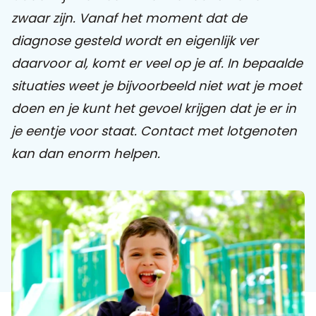
zwaar zijn. Vanaf het moment dat de
Praat mee
diagnose gesteld wordt en eigenlijk ver
daarvoor al, komt er veel op je af. In bepaalde
situaties weet je bijvoorbeeld niet wat je moet
Clientdossier
Wiki
Mijn
Over
Contact
doen en je kunt het gevoel krijgen dat je er in
Sophi
Sophi
je eentje voor staat. Contact met lotgenoten
kan dan enorm helpen.