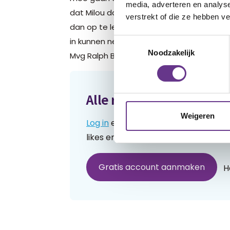
media, adverteren en analys
dat Milou daar meer vertrouwen door krijg
verstrekt of die ze hebben v
dan op te leiden als officiële hulphond vo
in kunnen nemen. Ik hoor graag van u.
Toestemmingsselectie
Noodzakelijk
Mvg Ralph Baauw
Alle reacties lezen?
Weigeren
Log in
en lees reacties van anderen.
likes en praat mee over de geschre
Gratis account aanmaken
H