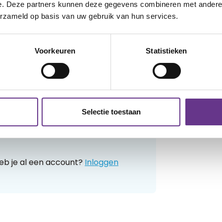
e. Deze partners kunnen deze gegevens combineren met andere i
t. Is het mogelijk om 1 van mijn honden
erzameld op basis van uw gebruik van hun services.
or haar. En wat zijn de stappen die we daar
Voorkeuren
Statistieken
Selectie toestaan
 Stel vragen aan de redactie, geef
ven blogs en artikelen.
eb je al een account?
Inloggen