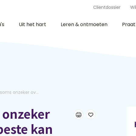
Clientdossier
Wi
's
Uit het hart
Leren & ontmoeten
Praa
 soms onzeker ov...
 onzeker
beste kan