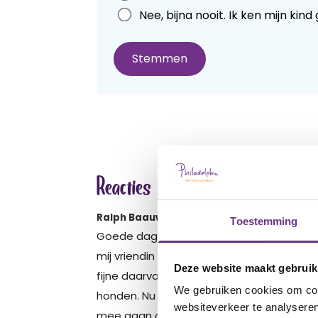
field
Nee, bijna nooit. Ik ken mijn kind
blank
Stemmen
Reacties
Ralph Baauw
4 months geleden
Toestemming
Goede dag ik ben Ralph en heb wat vragen
mij vriendin heeft een dochter met lichte
Deze website maakt gebruik
fijne daarvan maar weet dat het meisje 
We gebruiken cookies om cont
honden. Nu heb ik een roedel van 9 honden 
websiteverkeer te analyseren
mee gaan oefenen. 1 van mijn oudere hond