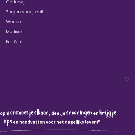
Onderwijs
Zorgen voor jezelf
Wonen
Medisch
Fris & fit
ontmoet je elkaar
ervaringen
krijg je
Sophi
, deel je
en
tips
en handvatten voor het dagelijks leven!"