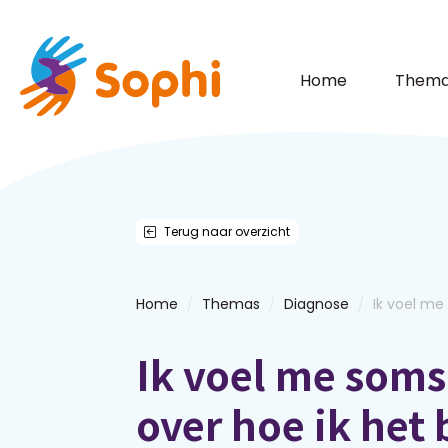
Home
Thema
Terug naar overzicht
/
/
/
Home
Themas
Diagnose
Ik voel me
Ik voel me soms
over hoe ik het 