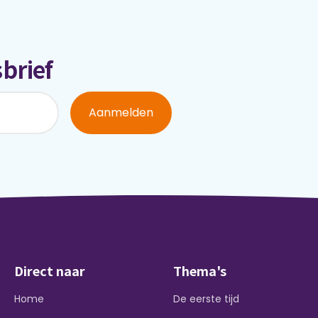
brief
Aanmelden
Direct naar
Thema's
Home
De eerste tijd