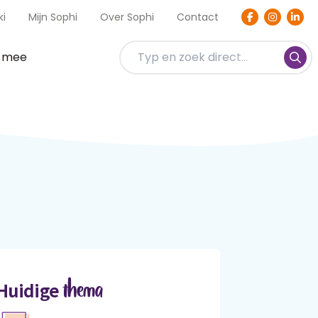
ki
Mijn Sophi
Over Sophi
Contact
t mee
thema
Huidige