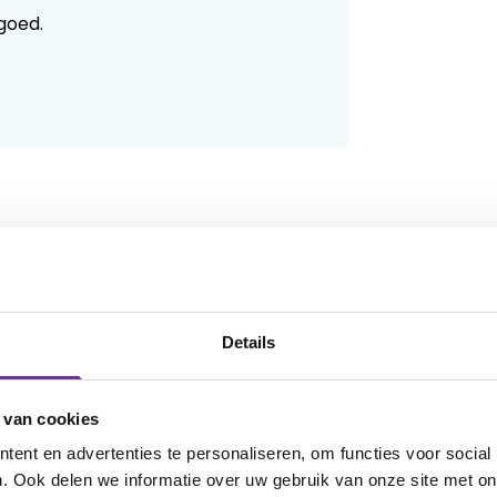
 goed.
Details
 tbv een hulphond bij autisme. Het zit zo
 vorm van autisme. Ik weet nog niet het
 van cookies
(Milou) onderanderen veel angst had voor
ent en advertenties te personaliseren, om functies voor social
die zeer sociaal zijn. Dus zijn daar ook
. Ook delen we informatie over uw gebruik van onze site met on
en woont nu bij hun in huis en merken