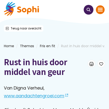
Terug naar overzicht
Home
Thema's
/
/
/
Home
Themas
Fris en fit
Rust in huis door middel v...
Uit het hart
Rust in huis door
Leren & ontmoeten
middel van geur
Webinars
Van Digna Verheul,
www.aandachtengroei.com
E-learnings
Themabijeenkomsten