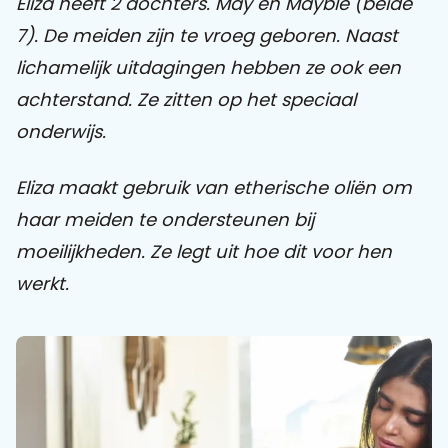
Eliza heeft 2 dochters. May en Mayble (beide
7). De meiden zijn te vroeg geboren. Naast
Praat mee
lichamelijk uitdagingen hebben ze ook een
achterstand. Ze zitten op het speciaal
onderwijs.
Clientdossier
Wiki
Mijn
Over
Contact
Sophi
Sophi
Eliza maakt gebruik van etherische oliën om
haar meiden te ondersteunen bij
moeilijkheden. Ze legt uit hoe dit voor hen
werkt.