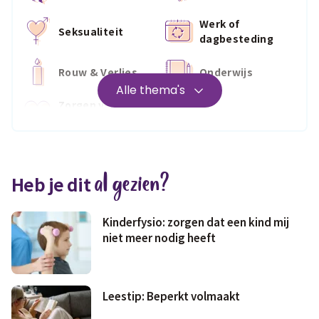
Werk of
Seksualiteit
dagbesteding
Rouw & Verlies
Onderwijs
Alle thema's
Zorgen voor
Wonen
jezelf
Medisch
Fris & fit
al gezien?
Heb je dit
Geld & wetten
Kinderfysio: zorgen dat een kind mij
niet meer nodig heeft
Leestip: Beperkt volmaakt