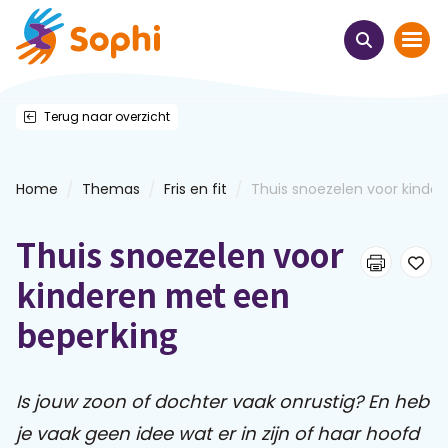
Terug naar overzicht
Home
Thema's
/
/
/
Home
Themas
Fris en fit
Thuis snoezelen voor kinde...
Uit het hart
Thuis snoezelen voor
Leren & ontmoeten
kinderen met een
beperking
Webinars
E-learnings
Is jouw zoon of dochter vaak onrustig? En heb
je vaak geen idee wat er in zijn of haar hoofd
Themabijeenkomsten