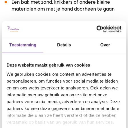
Een bak met zand, knikkers of andere kleine
materialen om met je hand doorheen te gaan
Ruiken:
Aromatherapie
Toestemming
Details
Over
Wierook
Geurende bloemen
Deze website maakt gebruik van cookies
Proeven:
We gebruiken cookies om content en advertenties te
personaliseren, om functies voor social media te bieden
Fruit
en om ons websiteverkeer te analyseren. Ook delen we
IJsjes
informatie over uw gebruik van onze site met onze
partners voor social media, adverteren en analyse. Deze
Eten of drinken met smaken die de voorkeur zijn
partners kunnen deze gegevens combineren met andere
van degene die aan het snoezelen is
informatie die u aan ze heeft verstrekt of die ze hebben
verzameld op basis van uw gebruik van hun services.
Het belangrijkste om echt het kalmerende effect bij