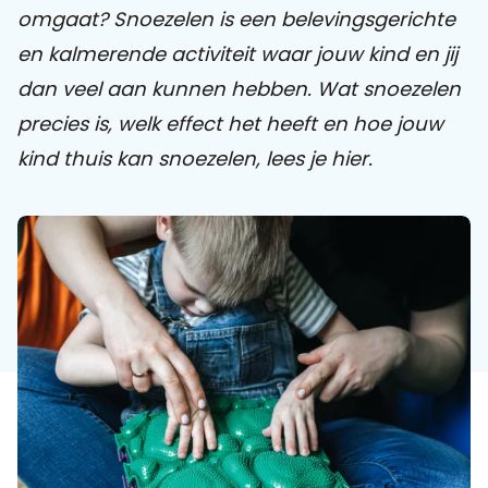
omgaat? Snoezelen is een belevingsgerichte
en kalmerende activiteit waar jouw kind en jij
Praat mee
dan veel aan kunnen hebben. Wat snoezelen
precies is, welk effect het heeft en hoe jouw
Clientdossier
Wiki
Mijn
Over
Contact
kind thuis kan snoezelen, lees je hier.
Sophi
Sophi