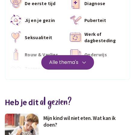
De eerste tijd
Diagnose
Jij en je gezin
Puberteit
Werk of
Seksualiteit
dagbesteding
Rouw & Verlies
Onderwijs
Alle thema's
Zorgen voor
Wonen
jezelf
Medisch
Fris & fit
al gezien?
Heb je dit
Geld & wetten
Mijn kind wil niet eten. Wat kan ik
doen?