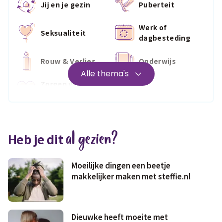
Jij en je gezin
Puberteit
Werk of
Seksualiteit
dagbesteding
Rouw & Verlies
Onderwijs
Alle thema's
Zorgen voor
Wonen
jezelf
Medisch
Fris & fit
al gezien?
Heb je dit
Geld & wetten
Moeilijke dingen een beetje
makkelijker maken met steffie.nl
Dieuwke heeft moeite met