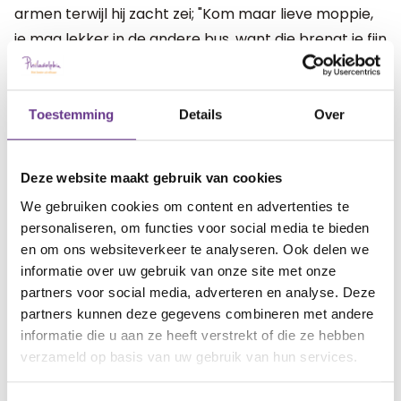
armen terwijl hij zacht zei; "Kom maar lieve moppie,
je mag lekker in de andere bus, want die brengt je fijn
weer naar je mama. Komt echt allemaal goed. Sssh",
stelde hij haar gerust.
Toestemming
Details
Over
Ik slikte. Wauw. Ze bestaan!
Deze website maakt gebruik van cookies
Veilige anderen.
We gebruiken cookies om content en advertenties te
personaliseren, om functies voor social media te bieden
artikel?
Wat vind je van dit
en om ons websiteverkeer te analyseren. Ook delen we
informatie over uw gebruik van onze site met onze
5
partners voor social media, adverteren en analyse. Deze
partners kunnen deze gegevens combineren met andere
informatie die u aan ze heeft verstrekt of die ze hebben
verzameld op basis van uw gebruik van hun services.
Reacties