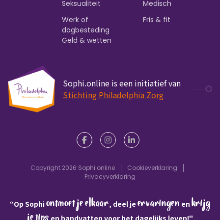
Seksualiteit
Medisch
Werk of
Fris & fit
dagbesteding
Geld & wetten
Sophi.online is een initiatief van
Stichting Philadelphia Zorg
Copyright 2026 Sophi.online
Cookieverklaring
Privacyverklaring
ontmoet je elkaar
ervaringen
krijg
“Op Sophi
, deel je
en
je tips
en handvatten voor het dagelijks leven!"