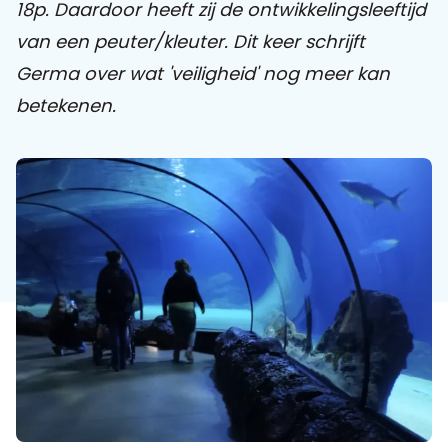
18p. Daardoor heeft zij de ontwikkelingsleeftijd
van een peuter/kleuter. Dit keer schrijft
Praat mee
Germa over wat 'veiligheid' nog meer kan
betekenen.
Clientdossier
Wiki
Mijn
Over
Contact
Sophi
Sophi