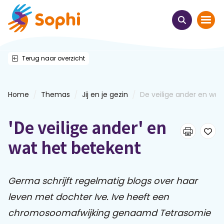
Terug naar overzicht
Home
Thema's
/
/
/
Home
Themas
Jij en je gezin
De veilige ander en wat 
Uit het hart
'De veilige ander' en
Leren & ontmoeten
wat het betekent
Webinars
Germa schrijft regelmatig blogs over haar
leven met dochter Ive. Ive heeft een
E-learnings
chromosoomafwijking genaamd Tetrasomie
Themabijeenkomsten