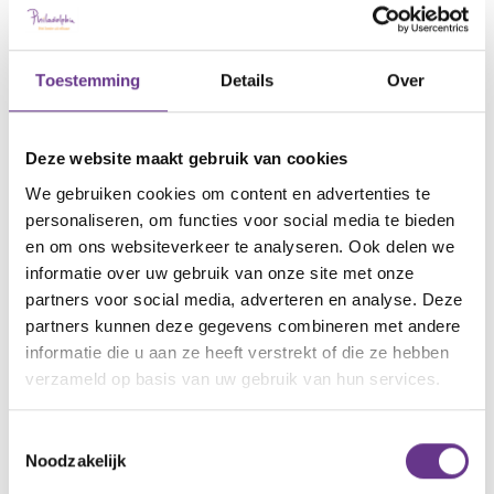
wereld van zorg, die we voor Anna op een
professionele formele manier hebben
georganiseerd. Af en toe worden we teruggeworpen
Toestemming
Details
Over
naar een overlevingsstand of vragen de
aanhoudende gevoelens van rouw even onze
Deze website maakt gebruik van cookies
aandacht.
We gebruiken cookies om content en advertenties te
personaliseren, om functies voor social media te bieden
Maar er ontstaat ook ruimte om contacten aan te
en om ons websiteverkeer te analyseren. Ook delen we
halen. Niet zozeer als een vangnet voor de tekorten
informatie over uw gebruik van onze site met onze
in de zorg – zoals de politiek het misschien graag
partners voor social media, adverteren en analyse. Deze
ziet- maar omdat er eindelijk iets meer ruimte
partners kunnen deze gegevens combineren met andere
ontstaat voor een welkome afleiding, ontspanning
informatie die u aan ze heeft verstrekt of die ze hebben
verzameld op basis van uw gebruik van hun services.
en gezelligheid. Om dit te realiseren zullen we onze
sneltrein nog verder moeten afremmen en ook
Toestemmingsselectie
vaker onze zorg(en) én toekomstdromen delen.
Noodzakelijk