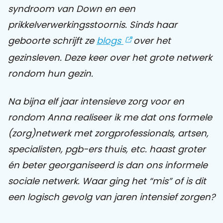
syndroom van Down en een
prikkelverwerkingsstoornis. Sinds haar
Praat mee
geboorte schrijft ze
blogs
over het
gezinsleven. Deze keer over het grote netwerk
Clientdossier
Wiki
Mijn
Over
Contact
rondom hun gezin.
Sophi
Sophi
Na bijna elf jaar intensieve zorg voor en
rondom Anna realiseer ik me dat ons formele
(zorg)netwerk met zorgprofessionals, artsen,
specialisten, pgb-ers thuis, etc. haast groter
én beter georganiseerd is dan ons informele
sociale netwerk. Waar ging het “mis” of is dit
een logisch gevolg van jaren intensief zorgen?