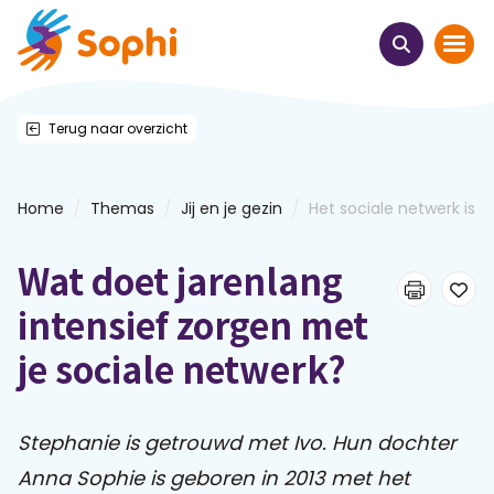
Terug naar overzicht
Home
Thema's
/
/
/
Home
Themas
Jij en je gezin
Het sociale netwerk is ee
Uit het hart
Wat doet jarenlang
Leren & ontmoeten
intensief zorgen met
je sociale netwerk?
Webinars
E-learnings
Stephanie is getrouwd met Ivo. Hun dochter
Anna Sophie is geboren in 2013 met het
Themabijeenkomsten