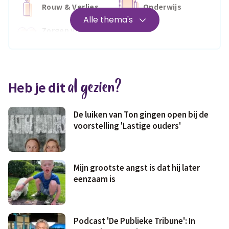
Rouw & Verlies
Onderwijs
Alle thema's
Zorgen voor
Wonen
jezelf
Medisch
Fris & fit
al gezien?
Heb je dit
Geld & wetten
De luiken van Ton gingen open bij de
voorstelling 'Lastige ouders'
Mijn grootste angst is dat hij later
eenzaam is
Podcast 'De Publieke Tribune': In