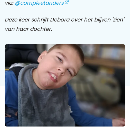
via:
@compleetanders
Praat mee
Deze keer schrijft Debora over het blijven 'zien'
van haar dochter.
Clientdossier
Wiki
Mijn
Over
Contact
Sophi
Sophi