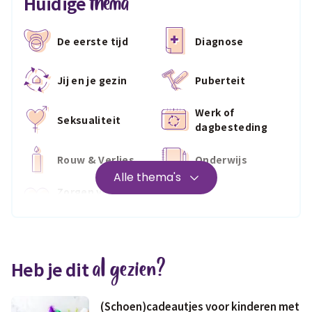
thema
Huidige
De eerste tijd
Diagnose
Jij en je gezin
Puberteit
Werk of
Seksualiteit
dagbesteding
Rouw & Verlies
Onderwijs
Alle thema's
Zorgen voor
Wonen
jezelf
Medisch
Fris & fit
al gezien?
Heb je dit
Geld & wetten
(Schoen)cadeautjes voor kinderen met