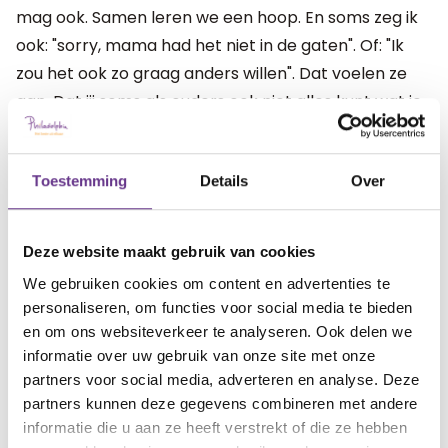
mag ook. Samen leren we een hoop. En soms zeg ik
ook: "sorry, mama had het niet in de gaten". Of: "Ik
zou het ook zo graag anders willen". Dat voelen ze
aan. Dat jij soms als ouders ook niet alles kunt wat je
graag zou willen.
Aandacht, tijd en liefde
Toestemming
Details
Over
Brusjes door moeilijke tijden heen loodsen. Dat is
soms lastig. Maar aan de andere kant maken we het
Deze website maakt gebruik van cookies
onszelf vaak ook te moeilijk. Ze vragen zo weinig.
We gebruiken cookies om content en advertenties te
Gewoon aandacht, tijd en liefde is al genoeg.
personaliseren, om functies voor social media te bieden
en om ons websiteverkeer te analyseren. Ook delen we
informatie over uw gebruik van onze site met onze
artikel?
Wat vind je van dit
partners voor social media, adverteren en analyse. Deze
partners kunnen deze gegevens combineren met andere
7
informatie die u aan ze heeft verstrekt of die ze hebben