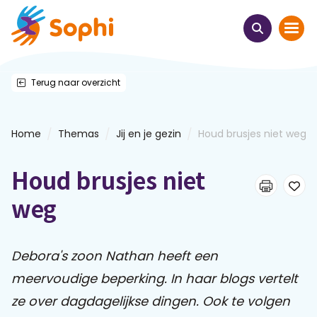
Terug naar overzicht
Home
Thema's
/
/
/
Home
Themas
Jij en je gezin
Houd brusjes niet weg
Uit het hart
Houd brusjes niet
Leren & ontmoeten
weg
Webinars
Debora's zoon Nathan heeft een
meervoudige beperking. In haar blogs vertelt
E-learnings
ze over dagdagelijkse dingen. Ook te volgen
Themabijeenkomsten