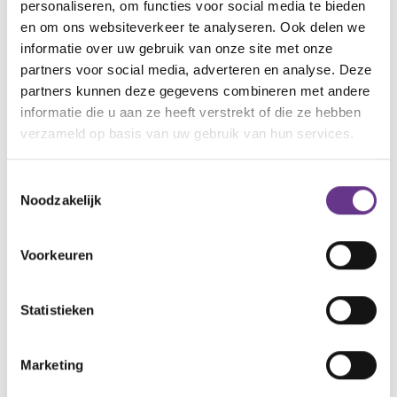
personaliseren, om functies voor social media te bieden
dat kan ik niet.
en om ons websiteverkeer te analyseren. Ook delen we
informatie over uw gebruik van onze site met onze
Gelukkig denken de begeleiders van de
partners voor social media, adverteren en analyse. Deze
dagbesteding goed mee om ons te helpen in dit
partners kunnen deze gegevens combineren met andere
proces. Ook is er een gedragsdeskundige betrokken
informatie die u aan ze heeft verstrekt of die ze hebben
om te kijken waar dit gedrag vandaan komt bij Job.
verzameld op basis van uw gebruik van hun services.
Maar ik zal ik er alles aan doen om hem te helpen
hiermee, wat er ook gebeurt.
Toestemmingsselectie
Noodzakelijk
Voorkeuren
Digna Verheul (39), de schrijfster van dit blog, is
moeder van 3 kinderen van 16, 12 en 11. De jongste
Statistieken
heeft een vorm van autisme.
Digna werkt ruim 20
jaar in de hulpverlening. Binnen de kinder- en
jeugdpsychiatrie en gehandicaptenzorg was zij
Marketing
therapeut, 1e lijns hulpverlener en manager.