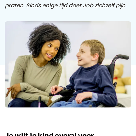
praten. Sinds enige tijd doet Job zichzelf pijn.
Praat mee
Clientdossier
Wiki
Mijn
Over
Contact
Sophi
Sophi
Je wilt je kind overal voor