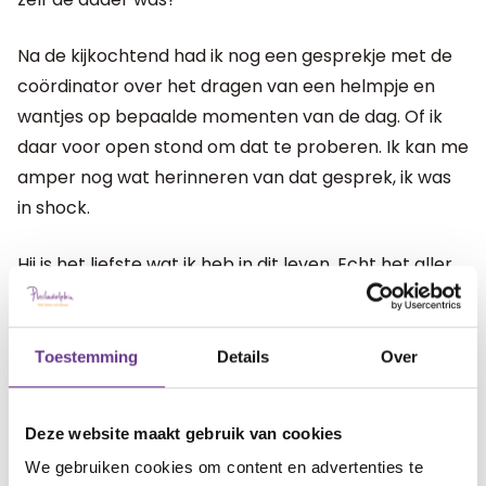
Na de kijkochtend had ik nog een gesprekje met de
coördinator over het dragen van een helmpje en
wantjes op bepaalde momenten van de dag. Of ik
daar voor open stond om dat te proberen. Ik kan me
amper nog wat herinneren van dat gesprek, ik was
in shock.
Hij is het liefste wat ik heb in dit leven. Echt het aller
aller liefste. Hoeveel ik ook van mijn man houd, tegen
Job kan niemand op. Ik vind het heel zwaar om dit
probleem te dragen en het accepteren gaat mij ook
Toestemming
Details
Over
heel moeilijk af.
Deze website maakt gebruik van cookies
Ik zou willen dat ik kon eindigen dat
We gebruiken cookies om content en advertenties te
het nu is opgelost en gestopt, maar