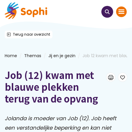
Terug naar overzicht
Home
Thema's
/
/
/
Home
Themas
Jij en je gezin
Job 12 kwam met blauwe 
Uit het hart
Job (12) kwam met
Leren & ontmoeten
blauwe plekken
terug van de opvang
Webinars
E-learnings
Jolanda is moeder van Job (12). Job heeft
een verstandelijke beperking en kan niet
Themabijeenkomsten