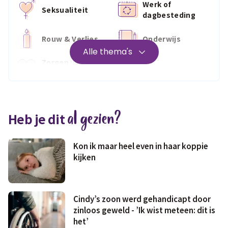
Werk of
Seksualiteit
dagbesteding
Rouw & Verlies
Onderwijs
Alle thema's
Zorgen voor
Wonen
jezelf
Medisch
Fris & fit
al gezien?
Heb je dit
Geld & wetten
Kon ik maar heel even in haar koppie
kijken
Cindy’s zoon werd gehandicapt door
zinloos geweld - ’Ik wist meteen: dit is
het’