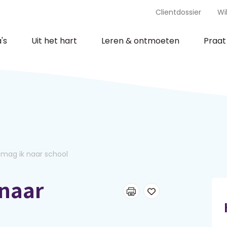
Clientdossier
Wi
's
Uit het hart
Leren & ontmoeten
Praa
ag ik naar school
naar