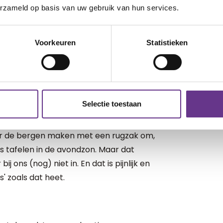
erzameld op basis van uw gebruik van hun services.
Voorkeuren
Statistieken
ewoon echt te lang. Dus gaat ze twee
wij haar niet thuis willen hebben – juist
mdat het haar houvast geeft. En ja,
Maar het schuurt ook.
Selectie toestaan
e weken op avontuur gaan. Nieuwe
r de bergen maken met een rugzak om,
os tafelen in de avondzon. Maar dat
j ons (nog) niet in. En dat is pijnlijk en
s' zoals dat heet.