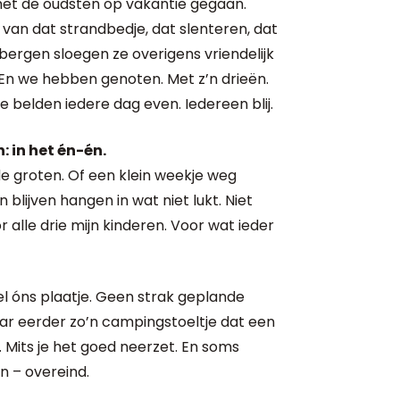
 met de oudsten op vakantie gegaan.
van dat strandbedje, dat slenteren, dat
bergen sloegen ze overigens vriendelijk
) En we hebben genoten. Met z’n drieën.
We belden iedere dag even. Iedereen blij.
: in het én-én.
de groten. Of een klein weekje weg
 blijven hangen in wat niet lukt. Niet
r alle drie mijn kinderen. Voor wat ieder
wel óns plaatje. Geen strak geplande
ar eerder zo’n campingstoeltje dat een
. Mits je het goed neerzet. En soms
n – overeind.