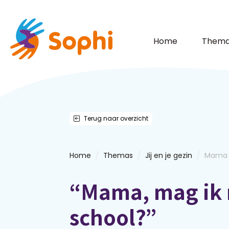
Home
Thema
Terug naar overzicht
/
/
/
Home
Themas
Jij en je gezin
Mama m
“Mama, mag ik 
school?”