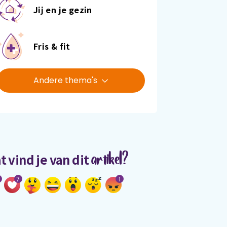
Jij en je gezin
Fris & fit
Andere thema's
artikel?
t vind je van dit
7
1