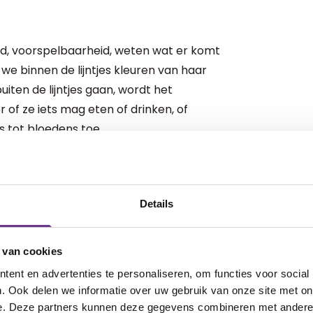
heid, voorspelbaarheid, weten wat er komt
we binnen de lijntjes kleuren van haar
iten de lijntjes gaan, wordt het
 of ze iets mag eten of drinken, of
s tot bloedens toe.
ië. Tien dagen in een heerlijke
 lievelings).
La dolce vita
, zou je denken.
 nieuwe indrukken, geluiden, geuren –
Details
s viel ze terug op het enige dat ze nog
ier dagen ‘vasthouden’ moesten we
 van cookies
arschijnlijk dat we iemand ritueel aan
ent en advertenties te personaliseren, om functies voor social
, paniek. En daarna: alles eruit. Letterlijk
. Ook delen we informatie over uw gebruik van onze site met on
 verdrietig voor haar. En heftig voor ons
e. Deze partners kunnen deze gegevens combineren met andere i