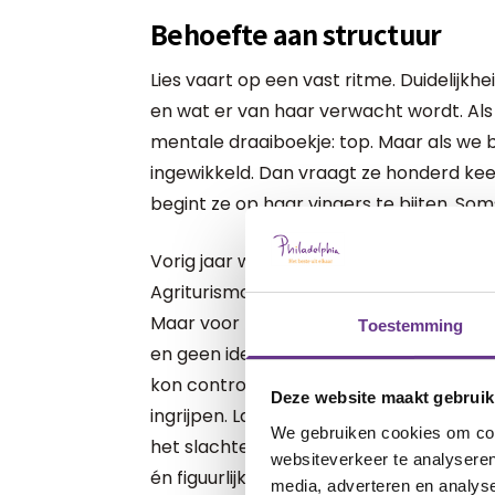
Behoefte aan structuur
Lies vaart op een vast ritme. Duidelijk
en wat er van haar verwacht wordt. Als 
mentale draaiboekje: top. Maar als we bu
ingewikkeld. Dan vraagt ze honderd keer
begint ze op haar vingers te bijten. Som
Vorig jaar waren we met zijn allen in Ital
Agriturismo. Zon, zee, strand, pizza (haar
Maar voor Lies was het too much. Zoveel
Toestemming
en geen idee wat wanneer zou komen. Du
kon controleren: haar ontlasting. Na v
Deze website maakt gebruik
ingrijpen. Laxeren. De buren dachten wa
We gebruiken cookies om cont
het slachten waren. Drie uur gillen, huilen
websiteverkeer te analyseren
én figuurlijk. Weer een trauma rijker. Zo
media, adverteren en analys