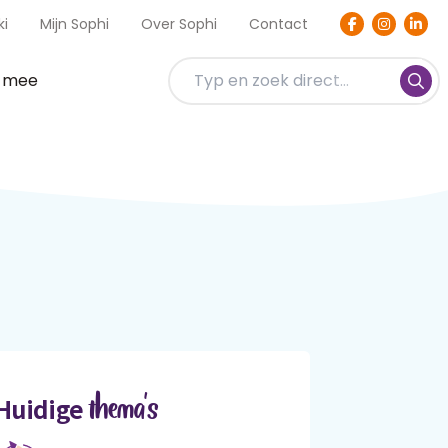
ki
Mijn Sophi
Over Sophi
Contact
t mee
thema's
Huidige