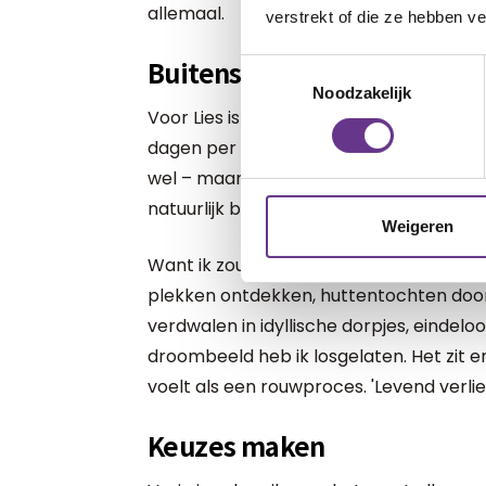
allemaal.
verstrekt of die ze hebben v
Buitenschoolse opvang
Toestemmingsselectie
Noodzakelijk
Voor Lies is zes weken zomervakantie g
dagen per week naar de BSO. Niet omdat 
wel – maar omdat zij dat nodig heeft. O
natuurlijk ben ik dankbaar dat dit kan. 
Weigeren
Want ik zou zó graag met z’n allen dri
plekken ontdekken, huttentochten doo
verdwalen in idyllische dorpjes, eindelo
droombeeld heb ik losgelaten. Het zit er bi
voelt als een rouwproces. 'Levend verlie
Keuzes maken