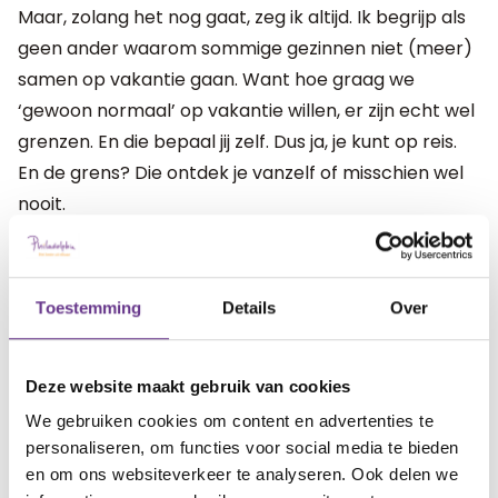
Maar, zolang het nog gaat, zeg ik altijd. Ik begrijp als
geen ander waarom sommige gezinnen niet (meer)
samen op vakantie gaan. Want hoe graag we
‘gewoon normaal’ op vakantie willen, er zijn echt wel
grenzen. En die bepaal jij zelf. Dus ja, je kunt op reis.
En de grens? Die ontdek je vanzelf of misschien wel
nooit.
Stephanie is getrouwd met Ivo. Hun dochter Anna
Toestemming
Details
Over
Sophie is geboren in 2013 met het syndroom van
Down en een prikkelverwerkingsstoornis. Sinds haar
geboorte schrijft ze blogs over het gezinsleven.
Deze website maakt gebruik van cookies
Stephanie is naast initiatiefnemer van Stichting de
We gebruiken cookies om content en advertenties te
Wereld van Anna Sophie, verliesbegeleider en
personaliseren, om functies voor social media te bieden
coach voor naasten en mantelzorgers.
en om ons websiteverkeer te analyseren. Ook delen we