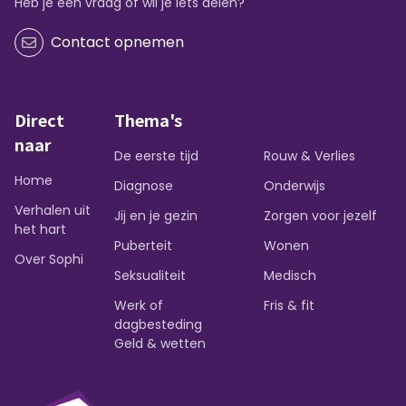
Heb je een vraag of wil je iets delen?
Contact opnemen
Direct
Thema's
naar
De eerste tijd
Rouw & Verlies
Home
Diagnose
Onderwijs
Verhalen uit
Jij en je gezin
Zorgen voor jezelf
het hart
Puberteit
Wonen
Over Sophi
Seksualiteit
Medisch
Werk of
Fris & fit
dagbesteding
Geld & wetten