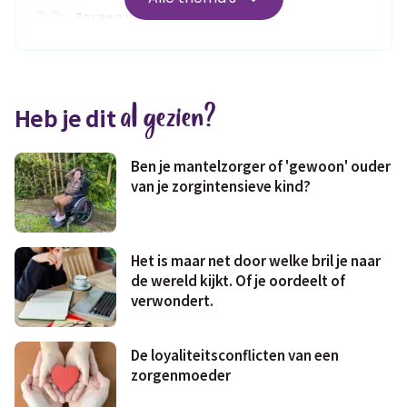
Zorgen voor
Wonen
jezelf
Medisch
Fris & fit
al gezien?
Heb je dit
Geld & wetten
Ben je mantelzorger of 'gewoon' ouder
van je zorgintensieve kind?
Het is maar net door welke bril je naar
de wereld kijkt. Of je oordeelt of
verwondert.
De loyaliteitsconflicten van een
zorgenmoeder