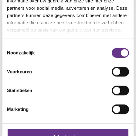
informatie over uw gebruik van onze site met onze
Meer informatie over de Wereld van Anna Sophie
partners voor social media, adverteren en analyse. Deze
vind je
hier
.
partners kunnen deze gegevens combineren met andere
informatie die u aan ze heeft verstrekt of die ze hebben
verzameld op basis van uw gebruik van hun services.
artikel?
Wat vind je van dit
Toestemmingsselectie
1
4
1
Noodzakelijk
Voorkeuren
Reacties
Statistieken
Alle reacties lezen?
Marketing
Log in
en lees reacties van anderen. Stel vragen
aan de redactie, geef likes en praat mee over de