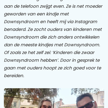
aan de telefoon zwijgt even. Ze is net moeder
Praat mee
geworden van een kindje met
Downsyndroom en heeft mij via Instagram
benaderd. Ze zocht ouders van kinderen met
Clientdossier
Wiki
Mijn
Over
Contact
Downsyndroom die zich anders ontwikkelen
Sophi
Sophi
dan de meeste kindjes met Downsyndroom.
Of zoals ze het zelf zei: ‘Kinderen die zwaar
Downsyndroom hebben’. Door in gesprek te
gaan met ouders hoopt ze zich goed voor te
bereiden.