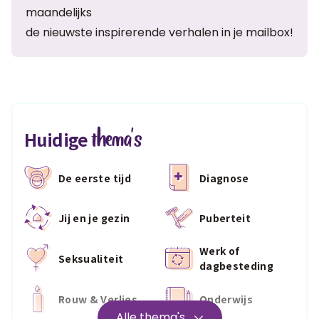
maandelijks
de nieuwste inspirerende verhalen in je mailbox!
thema's
Huidige
De eerste tijd
Diagnose
Jij en je gezin
Puberteit
Werk of
Seksualiteit
dagbesteding
Rouw & Verlies
Onderwijs
Alle thema's