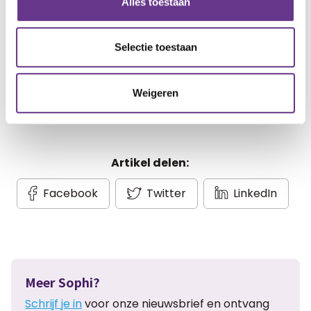
Alles toestaan
geschreven blogs en artikelen.
Gratis account aanmaken
Selectie toestaan
Heb je al een account?
Inloggen
Weigeren
Artikel delen:
Facebook
Twitter
LinkedIn
Meer Sophi?
Schrijf je in
voor onze nieuwsbrief en ontvang