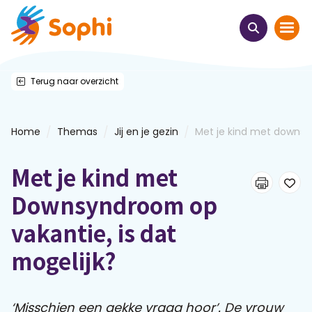
Terug naar overzicht
Home
Thema's
/
/
/
Home
Themas
Jij en je gezin
Met je kind met downsyn
Uit het hart
Met je kind met
Leren & ontmoeten
Downsyndroom op
vakantie, is dat
Webinars
mogelijk?
E-learnings
‘Misschien een gekke vraag hoor’. De vrouw
Themabijeenkomsten