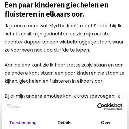
Een paar kinderen giechelen en
fluisteren in elkaars oor.
‘Kijk eens mam wat Myrthe kan!’, roept Steffie blij. Ik
schrik op uit mijn gedachten en zie mijn oudste
dochter dapper op een wiebelbruggetje staan, waar
ze voorheen nooit op durfde te lopen.
Aan de ene kant zie ik haar trotse zusje staan en aan
de andere kant staan een paar kinderen die staan te
kijken, giechelen en fluisteren in elkaars oor.
Bij al mijn andere emoties kan ik trots toevoegen. Ik
loop naar mijn prachtige meiden en geef ze allebei
een dikke knuffel. ‘Zullen we lekker een ijsje gaan
halen om het te vieren.’, fluister ik in hun oor. Ze
Toestemming
Details
Over
springen en schreeuwen van blijdschap. ‘ IJsje, ijsje!’