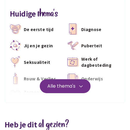
thema's
Huidige
De eerste tijd
Diagnose
Jij en je gezin
Puberteit
Werk of
Seksualiteit
dagbesteding
Rouw & Verlies
Onderwijs
Alle thema's
Zorgen voor
Wonen
jezelf
Medisch
Fris & fit
al gezien?
Heb je dit
Geld & wetten