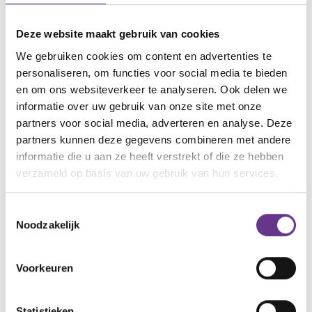
Ik zet mijn zonnebril af, die gaat
Deze website maakt gebruik van cookies
terug in mijn jaszak. Vandaag heb ik
We gebruiken cookies om content en advertenties te
personaliseren, om functies voor social media te bieden
mijn schild niet meer nodig.
en om ons websiteverkeer te analyseren. Ook delen we
informatie over uw gebruik van onze site met onze
Webinar levend verlies op 27 juni
partners voor social media, adverteren en analyse. Deze
partners kunnen deze gegevens combineren met andere
Speciaal voor Sophi verzorgt Tanja van Roosmalen
informatie die u aan ze heeft verstrekt of die ze hebben
een webinar over levend verlies. Dit webinar vindt
verzameld op basis van uw gebruik van hun services.
plaats op 27 juni. Meer informatie en aanmelden via
deze link
. Deelname is gratis.
Toestemmingsselectie
Noodzakelijk
Digna (39) is moeder van 3 kinderen van 16, 12 en 11.
Voorkeuren
De jongste heeft
een vorm van autisme.
In haar
blogs vertelt ze wat zij meemaakt in haar gezin,
omgeving en praktijk.
Statistieken