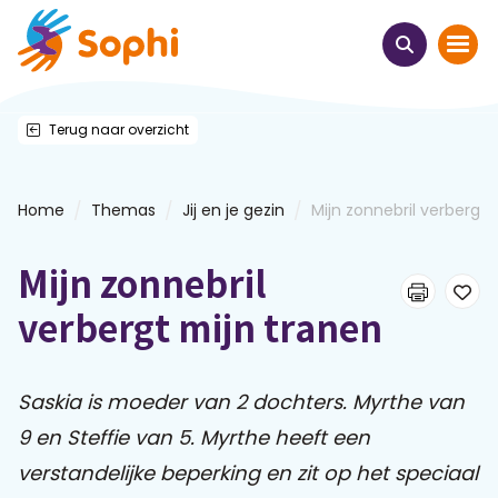
Terug naar overzicht
Home
Thema's
/
/
/
Home
Themas
Jij en je gezin
Mijn zonnebril verbergt m
Uit het hart
Mijn zonnebril
Leren & ontmoeten
verbergt mijn tranen
Webinars
Saskia is moeder van 2 dochters. Myrthe van
9 en Steffie van 5. Myrthe heeft een
E-learnings
verstandelijke beperking en zit op het speciaal
Themabijeenkomsten