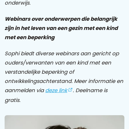
onderwijs.
Praat mee
Webinars over onderwerpen die belangrijk
zijn in het leven van een gezin met een kind
met een beperking
Clientdossier
Wiki
Mijn
Over
Contact
Sophi
Sophi
Sophi biedt diverse webinars aan gericht op
ouders/verwanten van een kind met een
verstandelijke beperking of
ontwikkelingsachterstand. Meer informatie en
aanmelden via
deze link
. Deelname is
gratis.