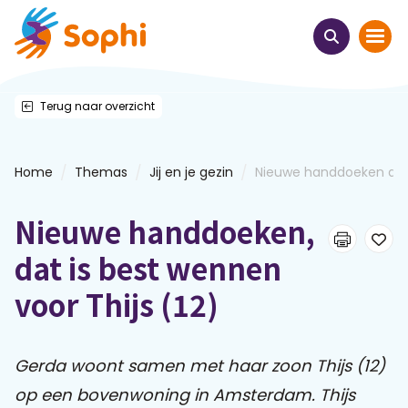
Terug naar overzicht
Home
Thema's
/
/
/
Home
Themas
Jij en je gezin
Nieuwe handdoeken dat i
Uit het hart
Nieuwe handdoeken,
Leren & ontmoeten
dat is best wennen
voor Thijs (12)
Webinars
E-learnings
Gerda woont samen met haar zoon Thijs (12)
op een bovenwoning in Amsterdam. Thijs
Themabijeenkomsten