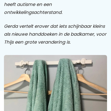
heeft autisme en een
ontwikkelingsachterstand.
Praat mee
Gerda vertelt erover dat iets schijnbaar kleins
als nieuwe handdoeken in de badkamer, voor
Clientdossier
Wiki
Mijn
Over
Contact
Sophi
Sophi
Thijs een grote verandering is.