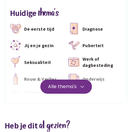
thema's
Huidige
De eerste tijd
Diagnose
Jij en je gezin
Puberteit
Werk of
Seksualiteit
dagbesteding
Rouw & Verlies
Onderwijs
Alle thema's
Zorgen voor
Wonen
jezelf
Medisch
Fris & fit
al gezien?
Heb je dit
Geld & wetten