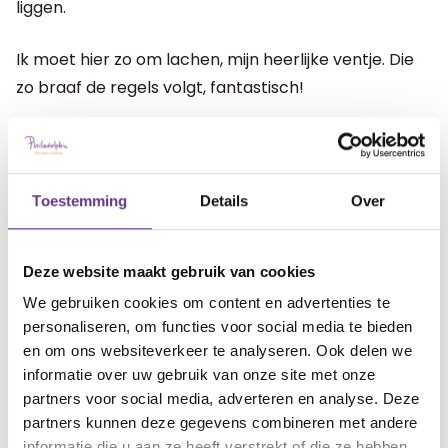
liggen.
Ik moet hier zo om lachen, mijn heerlijke ventje. Die
zo braaf de regels volgt, fantastisch!
artikel?
Wat vind je van dit
1
3
Toestemming
Details
Over
Deze website maakt gebruik van cookies
We gebruiken cookies om content en advertenties te
Reacties
personaliseren, om functies voor social media te bieden
en om ons websiteverkeer te analyseren. Ook delen we
Pe Kok
3 years geleden
informatie over uw gebruik van onze site met onze
Heel herkenbaar Gerda, mijn zoon Jim heeft het
partners voor social media, adverteren en analyse. Deze
fragiele X syndroom met als belangrijke component
partners kunnen deze gegevens combineren met andere
autisme. Daardoor ook dat ‘niks-mag-veranderd’ -
informatie die u aan ze heeft verstrekt of die ze hebben