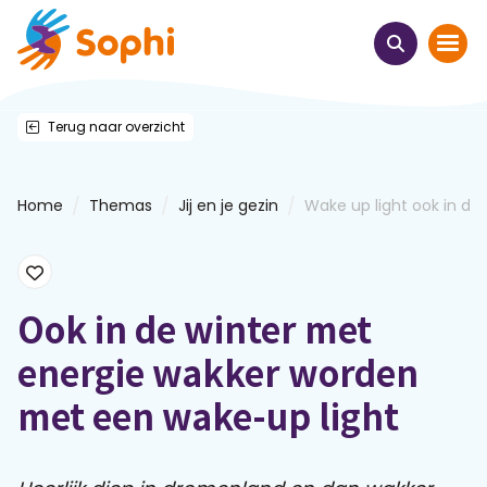
Terug naar overzicht
Home
Thema's
/
/
/
Home
Themas
Jij en je gezin
Wake up light ook in de w
Uit het hart
Leren & ontmoeten
Ook in de winter met
energie wakker worden
Webinars
met een wake-up light
E-learnings
Themabijeenkomsten