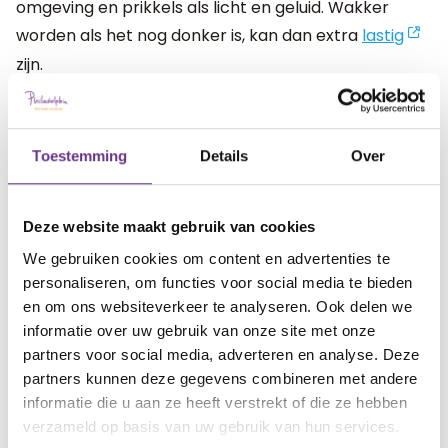
omgeving en prikkels als licht en geluid. Wakker
worden als het nog donker is, kan dan extra
lastig
zijn.
Wekker met licht
Toestemming
Details
Over
Een wake-up light is een wekker met een
geïntegreerde lamp die de zonsopgang nabootst.
Deze website maakt gebruik van cookies
Hierdoor word je op natuurlijke wijze gewekt en
We gebruiken cookies om content en advertenties te
langzaam wakker. Zo is het makkelijker om uit bed te
personaliseren, om functies voor social media te bieden
komen en heb je meer energie in de ochtend. Dankzij
en om ons websiteverkeer te analyseren. Ook delen we
het geleidelijk feller wordende licht en bijvoorbeeld
informatie over uw gebruik van onze site met onze
zingende vogels als wekker-geluid, is het
partners voor social media, adverteren en analyse. Deze
partners kunnen deze gegevens combineren met andere
gemakkelijker te herkennen wanneer het tijd is om
informatie die u aan ze heeft verstrekt of die ze hebben
op te staan. Ook dit kan erg helpend zijn voor
verzameld op basis van uw gebruik van hun services.
kinderen.