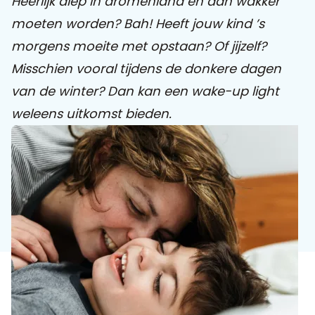
Heerlijk diep in dromenland en dan wakker
moeten worden? Bah! Heeft jouw kind ’s
Praat mee
morgens moeite met opstaan? Of jijzelf?
Misschien vooral tijdens de donkere dagen
van de winter? Dan kan een wake-up light
Clientdossier
Wiki
Mijn
Over
Contact
weleens uitkomst bieden.
Sophi
Sophi