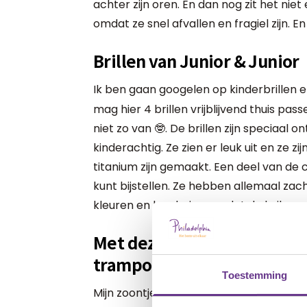
achter zijn oren. En dan nog zit het niet 
omdat ze snel afvallen en fragiel zijn. En 
Brillen van Junior & Junior
Ik ben gaan googelen op kinderbrillen
mag hier 4 brillen vrijblijvend thuis pa
niet zo van 🤓. De brillen zijn speciaal
kinderachtig. Ze zien er leuk uit en ze zi
titanium zijn gemaakt. Een deel van de c
kunt bijstellen. Ze hebben allemaal zacht
kleuren en kan buigen zodat de bril goed 
Met deze bril voor kindere
trampolinespringen
Toestemming
Mijn zoontje heeft nu een bril die goed zi