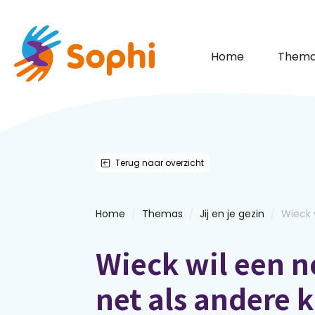
Home
Thema
Terug naar overzicht
/
/
/
Home
Themas
Jij en je gezin
Wieck w
Wieck wil een n
net als andere 