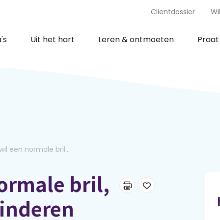
Clientdossier
Wi
's
Uit het hart
Leren & ontmoeten
Praa
il een normale bril...
ormale bril,
kinderen