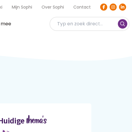
ki
Mijn Sophi
Over Sophi
Contact
t mee
thema's
Huidige