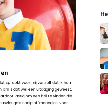
He
ren
Het spreekt voor mij vanzelf dat ik hem
jn bril is dat wel een uitdaging geweest.
ardoor lastig om een bril te vinden die
 neusvleugels nodig of 'maandjes' voor