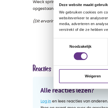
Wieck springt ermee op de trampoline en
Deze website maakt gebruik
opgestaan. Even terugbuigen en je ziet 
We gebruiken cookies om cont
websiteverkeer te analyseren
(Dit ervaringsverhaal is aangeleverd do
media, adverteren en analys
verstrekt of die ze hebben v
Toestemmingsselectie
Noodzakelijk
Reacties
Weigeren
Alle reacties lezen?
Log in
en lees reacties van anderen.
likes en praat mee over de geschre