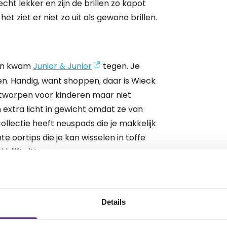
echt lekker en zijn de brillen zo kapot
het ziet er niet zo uit als gewone brillen.
 en kwam
Junior & Junior
tegen. Je
ssen. Handig, want shoppen, daar is Wieck
 ontworpen voor kinderen maar niet
jn extra licht in gewicht omdat ze van
ollectie heeft neuspads die je makkelijk
e oortips die je kan wisselen in toffe
blijft zitten.
n kan Wieck zelfs
Details
t en leuk staat. Echt top! Zo blij mee.