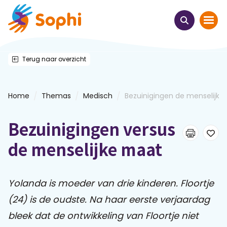
Terug naar overzicht
Home
Thema's
/
/
/
Home
Themas
Medisch
Bezuinigingen de menselijk...
Uit het hart
Bezuinigingen versus
Leren & ontmoeten
de menselijke maat
Webinars
Yolanda is moeder van drie kinderen. Floortje
(24) is de oudste. Na haar eerste verjaardag
E-learnings
bleek dat de ontwikkeling van Floortje niet
Themabijeenkomsten