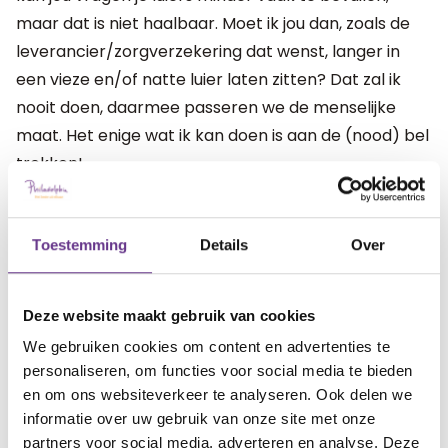
maar dat is niet haalbaar. Moet ik jou dan, zoals de
leverancier/zorgverzekering dat wenst, langer in
een vieze en/of natte luier laten zitten? Dat zal ik
nooit doen, daarmee passeren we de menselijke
maat. Het enige wat ik kan doen is aan de (nood) bel
trekken!
Want het maakt me bang. Dit is nog maar het begin.
We worden gekort en binnen de gehandicaptenzorg
Toestemming
Details
Over
komt daar in 2025 nog eens een bezuiniging van 232
miljard overheen. Nu moeten we het doen met 4,7
Deze website maakt gebruik van cookies
luiers, maar straks is er niemand meer die jou 4,7
We gebruiken cookies om content en advertenties te
keer kan verschonen.
personaliseren, om functies voor social media te bieden
en om ons websiteverkeer te analyseren. Ook delen we
Grote zorgen over stapeling bezuinigingen op
informatie over uw gebruik van onze site met onze
gehandicaptenzorg - Iederin
partners voor social media, adverteren en analyse. Deze