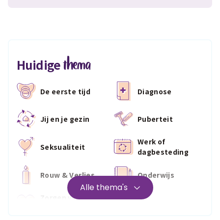
thema
Huidige
De eerste tijd
Diagnose
Jij en je gezin
Puberteit
Werk of
Seksualiteit
dagbesteding
Rouw & Verlies
Onderwijs
Alle thema's
Zorgen voor
Wonen
jezelf