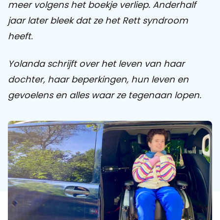
meer volgens het boekje verliep. Anderhalf
jaar later bleek dat ze het Rett syndroom
Praat mee
heeft.
Yolanda schrijft over het leven van haar
Clientdossier
Wiki
Mijn
Over
Contact
dochter, haar beperkingen, hun leven en
Sophi
Sophi
gevoelens en alles waar ze tegenaan lopen.