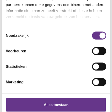
partners kunnen deze gegevens combineren met andere
informatie die u aan ze heeft verstrekt of die ze hebben
artikel?
Wat vind je van dit
verzameld op basis van uw gebruik van hun services.
1
4
Toestemmingsselectie
Noodzakelijk
Voorkeuren
Reacties
Statistieken
Alle reacties lezen?
Marketing
Log in
en lees reacties van anderen. Stel vragen
aan de redactie, geef likes en praat mee over de
geschreven blogs en artikelen.
Alles toestaan