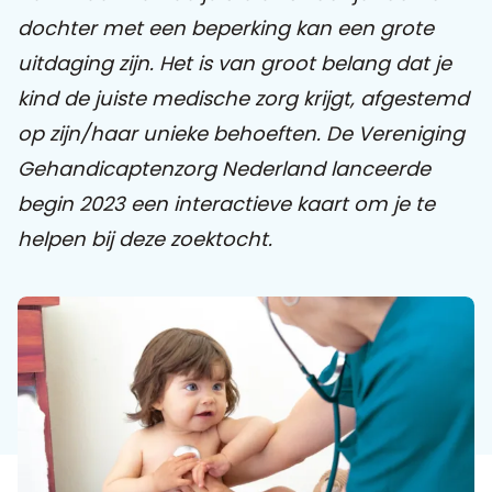
dochter met een beperking kan een grote
Praat mee
uitdaging zijn. Het is van groot belang dat je
kind de juiste medische zorg krijgt, afgestemd
op zijn/haar unieke behoeften. De Vereniging
Clientdossier
Wiki
Mijn
Over
Contact
Gehandicaptenzorg
Nederland lanceerde
Sophi
Sophi
begin 2023 een interactieve kaart om je te
helpen bij deze zoektocht.