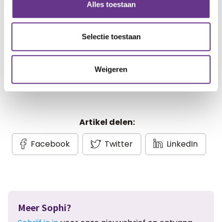
Alles toestaan
geschreven blogs en artikelen.
Selectie toestaan
Gratis account aanmaken
Heb je al een account?
Inloggen
Weigeren
Artikel delen:
Facebook
Twitter
LinkedIn
Meer Sophi?