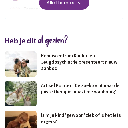
Alle thema's
Zorgen voor
Wonen
jezelf
Medisch
Fris & fit
al gezien?
Heb je dit
Geld & wetten
Kenniscentrum Kinder- en
Jeugdpsychiatrie presenteert nieuw
aanbod
Artikel Pointer: ‘De zoektocht naar de
juiste therapie maakt me wanhopig'
Is mijn kind 'gewoon' ziek of is het iets
ergers?