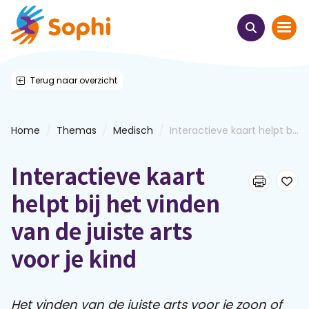
Terug naar overzicht
Home
Thema's
/
/
/
Home
Themas
Medisch
Interactieve kaart helpt b...
Uit het hart
Interactieve kaart
Leren & ontmoeten
helpt bij het vinden
van de juiste arts
Webinars
voor je kind
E-learnings
Het vinden van de juiste arts voor je zoon of
Themabijeenkomsten