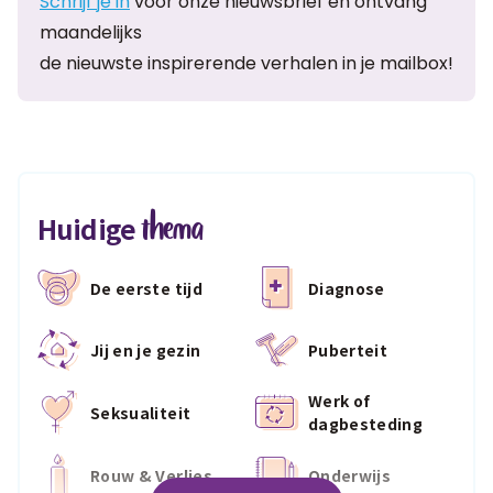
Schrijf je in
voor onze nieuwsbrief en ontvang
maandelijks
de nieuwste inspirerende verhalen in je mailbox!
thema
Huidige
De eerste tijd
Diagnose
Jij en je gezin
Puberteit
Werk of
Seksualiteit
dagbesteding
Rouw & Verlies
Onderwijs