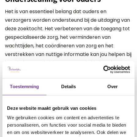
Het is van essentieel belang dat ouders en
verzorgers worden ondersteund bij de uitdaging van
deze zoektocht. Het verbeteren van de toegang tot
gespecialiseerde zorg, het verminderen van
wachttijden, het coördineren van zorg en het
verstrekken van nuttige informatie kan jou helpen bij
het vinden van de juiste arts voor je kind en de
kwaliteit van de zorg verbeteren.
Toestemming
Details
Over
Ter ondersteuning heeft de Vereniging
Gehandicaptenzorg Nederland (
VGN
), in
afstemming met de Nederlandse Vereniging van
Deze website maakt gebruik van cookies
Artsen voor Verstandelijk Gehandicapten (
NVAVG
We gebruiken cookies om content en advertenties te
), een interactieve kaart ontwikkeld. Daarop staan
personaliseren, om functies voor social media te bieden
poliklinieken in Nederland waar je terecht kunt voor
en om ons websiteverkeer te analyseren. Ook delen we