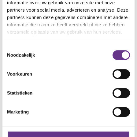
een arts VG. Je kunt daardoor eenvoudiger zoeken
informatie over uw gebruik van onze site met onze
naar een arts VG bij jou in de buurt.
Bekijk de
partners voor social media, adverteren en analyse. Deze
partners kunnen deze gegevens combineren met andere
interactieve kaart hier
.
informatie die u aan ze heeft verstrekt of die ze hebben
verzameld op basis van uw gebruik van hun services.
artikel?
Wat vind je van dit
Toestemmingsselectie
Noodzakelijk
Voorkeuren
Reacties
Statistieken
Alle reacties lezen?
Marketing
Log in
en lees reacties van anderen. Stel vragen
aan de redactie, geef likes en praat mee over de