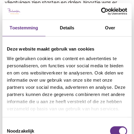
vliegtuigen zien starten en dalen. Noortje was er
gauw op uitgekeken, ze wilde erin.
Samen met Noor lees ik het boek “Kaatje in het
Toestemming
Details
Over
vliegtuig”. Als de papa in het boekje naar het toilet
gaat, haakt Noortje af, dat kan toch niet in een
Deze website maakt gebruik van cookies
vliegtuig? We lezen over de piloot, die we wel kunnen
We gebruiken cookies om content en advertenties te
horen, maar niet kunnen zien. Nog genoeg uit te
personaliseren, om functies voor social media te bieden
leggen, maar ik breng het enthousiast, als een groot
en om ons websiteverkeer te analyseren. Ook delen we
avontuur en Noortje heeft er zin in.
informatie over uw gebruik van onze site met onze
partners voor social media, adverteren en analyse. Deze
We zijn al blij met een kleine
partners kunnen deze gegevens combineren met andere
verbetering
informatie die u aan ze heeft verstrekt of die ze hebben
verzameld op basis van uw gebruik van hun services.
We hebben een mooi, overzichtelijk fotoalbum/
informatieboekje gekregen van het
CDTC
waar ze
Toestemmingsselectie
Noodzakelijk
regelmatig in bladert en heeft laten zien in de klas.