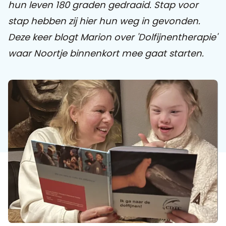
hun leven 180 graden gedraaid.
Stap voor
stap hebben zij hier hun weg in gevonden.
Praat mee
Deze keer blogt Marion over 'Dolfijnentherapie'
waar Noortje binnenkort mee gaat starten.
Clientdossier
Wiki
Mijn
Over
Contact
Sophi
Sophi