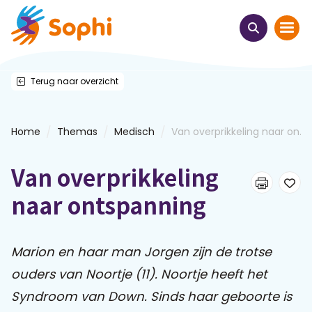
Terug naar overzicht
Home
Thema's
/
/
/
Home
Themas
Medisch
Van overprikkeling naar on...
Uit het hart
Van overprikkeling
Leren & ontmoeten
naar ontspanning
Webinars
Marion en haar man Jorgen zijn de trotse
ouders van Noortje (11). Noortje heeft het
E-learnings
Syndroom van Down. Sinds haar geboorte is
Themabijeenkomsten