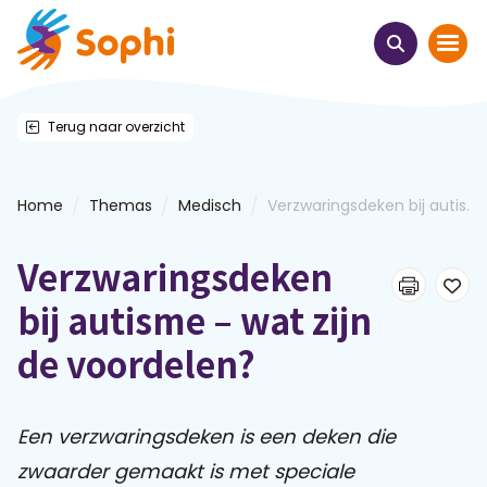
Terug naar overzicht
Home
Thema's
/
/
/
Home
Themas
Medisch
Verzwaringsdeken bij autis...
Uit het hart
Verzwaringsdeken
Leren & ontmoeten
bij autisme – wat zijn
de voordelen?
Webinars
E-learnings
Een verzwaringsdeken is een deken die
zwaarder gemaakt is met speciale
Themabijeenkomsten