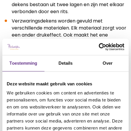
dekens bestaan uit twee lagen en zijn met elkaar
verbonden door een rits.
Verzwaringsdekens worden gevuld met
verschillende materialen. Elk materiaal zorgt voor
een ander drukeffect. Ook maakt het ene
materiaal meer geluid dan het andere en is er
verschil in warmte. Sommige verzwaringsdekens
zijn zelfs koel en moeten over de ‘gewone’ deken
worden gelegd om het niet koud te krijgen.
Toestemming
Details
Over
Gebruik géén verzwaringsdeken bij kinderen
onder de drie jaar. Het kind dat gebruik maakt
Deze website maakt gebruik van cookies
van de deken moet in staat zijn om zelf onder het
gewicht van de deken uit te komen. Let ook op
We gebruiken cookies om content en advertenties te
eventuele huisdieren. Zij kunnen ongezien onder
personaliseren, om functies voor social media te bieden
de deken kruipen, maar vervolgens niet
en om ons websiteverkeer te analyseren. Ook delen we
voldoende kracht hebben om onder de deken uit
informatie over uw gebruik van onze site met onze
te komen. Houd altijd een oogje in het zeil.
partners voor social media, adverteren en analyse. Deze
partners kunnen deze gegevens combineren met andere