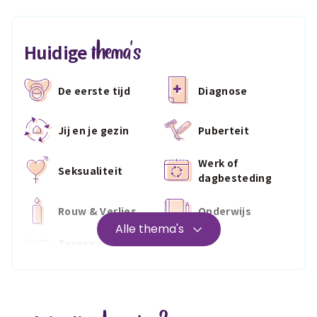
thema's
Huidige
De eerste tijd
Diagnose
Jij en je gezin
Puberteit
Werk of
Seksualiteit
dagbesteding
Rouw & Verlies
Onderwijs
Alle thema's
Zorgen voor
Wonen
jezelf
Medisch
Fris & fit