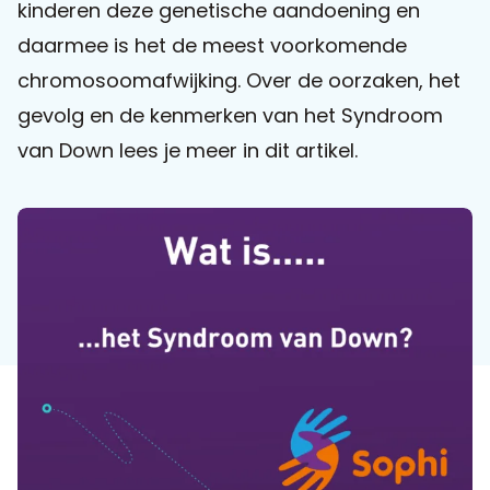
kinderen deze genetische aandoening en
daarmee is het de meest voorkomende
Praat mee
chromosoomafwijking. Over de oorzaken, het
gevolg en de kenmerken van het Syndroom
van Down lees je meer in dit artikel.
Clientdossier
Wiki
Mijn
Over
Contact
Sophi
Sophi