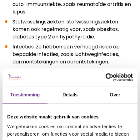
auto-immuunziekte, zoals reumatoïde artritis en
lupus.
Stofwisselingsziekten: stofwisselingsziekten
komen ook regelmatig voor, zoals obesitas,
diabetes type 2 en hypothyroïdie.
Infecties: ze hebben een verhoogd risico op
bepaalde infecties, zoals luchtweginfecties,
darmontstekingen en oorontstekingen.
Coördinatie, houding en evenwicht: ze kunnen
moeite hebben met coördinatie, het bewaren
van hun evenwicht, het aannemen van een juiste
houding en bepaalde motorische vaardigheden,
Toestemming
Details
Over
zoals fietsen.
Een waardevol leven
Deze website maakt gebruik van cookies
We gebruiken cookies om content en advertenties te
Het verschilt per persoon welke beperkingen of
personaliseren, om functies voor social media te bieden
problemen hij of zij heeft. Ondanks die uitdagingen