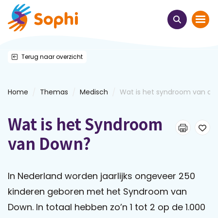
Terug naar overzicht
Home
Thema's
/
/
/
Home
Themas
Medisch
Wat is het syndroom van d
Uit het hart
Wat is het Syndroom
Leren & ontmoeten
van Down?
Webinars
In Nederland worden jaarlijks ongeveer 250
kinderen geboren met het Syndroom van
E-learnings
Down. In totaal hebben zo’n 1 tot 2 op de 1.000
Themabijeenkomsten