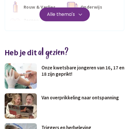
Rouw & Verlies
Onderwijs
Alle thema's
Zorgen voor
Wonen
jezelf
Medisch
Fris & fit
al gezien?
Heb je dit
Geld & wetten
Onze kwetsbare jongeren van 16, 17 en
18 zijn geprikt!
Van overprikkeling naar ontspanning
Triggers en herbeleving