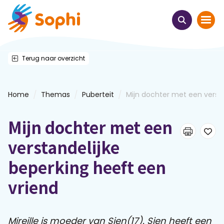
Terug naar overzicht
Home
Thema's
/
/
/
Home
Themas
Puberteit
Mijn dochter met een verst..
Uit het hart
Mijn dochter met een
Leren & ontmoeten
verstandelijke
beperking heeft een
Webinars
vriend
E-learnings
Mireille is moeder van Sien(17). Sien heeft een
Themabijeenkomsten