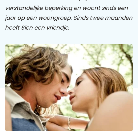
verstandelijke beperking en woont sinds een
Praat mee
jaar op een woongroep.
Sinds twee maanden
heeft Sien een vriendje.
Clientdossier
Wiki
Mijn
Over
Contact
Sophi
Sophi