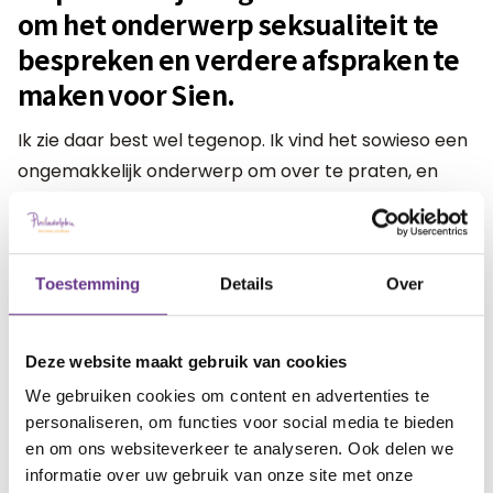
om het onderwerp seksualiteit te
bespreken en verdere afspraken te
maken voor Sien.
Ik zie daar best wel tegenop. Ik vind het sowieso een
ongemakkelijk onderwerp om over te praten, en
helemaal als het over mijn eigen dochter gaat.
Het is wel belangrijk, dat snap ik en dus ga ik het
Toestemming
Details
Over
gesprek gewoon aan. Ik had alleen nooit verwacht
dat ik nog eens zou piekeren over het feit dat ze nu
wel een man heeft.
Deze website maakt gebruik van cookies
We gebruiken cookies om content en advertenties te
personaliseren, om functies voor social media te bieden
Op 23 januari organiseert Sophi een gratis webinar
en om ons websiteverkeer te analyseren. Ook delen we
over het onderwerp Seksualiteit bij jongeren met
informatie over uw gebruik van onze site met onze
een verstandelijke beperking.