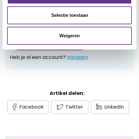
Log in
en lees reacties van anderen. Stel vragen
aan de redactie, geef likes en praat mee over de
Selectie toestaan
geschreven blogs en artikelen.
Weigeren
Gratis account aanmaken
Heb je al een account?
Inloggen
Artikel delen:
Facebook
Twitter
LinkedIn