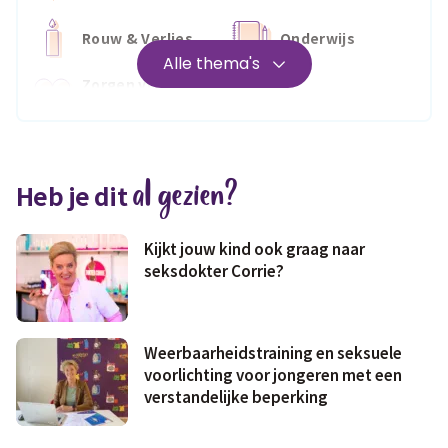
Rouw & Verlies
Onderwijs
Alle thema's
Zorgen voor
Wonen
jezelf
Medisch
Fris & fit
al gezien?
Heb je dit
Geld & wetten
Kijkt jouw kind ook graag naar
seksdokter Corrie?
Weerbaarheidstraining en seksuele
voorlichting voor jongeren met een
verstandelijke beperking