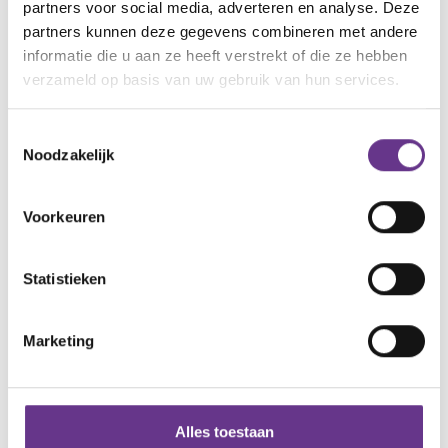
partners voor social media, adverteren en analyse. Deze
partners kunnen deze gegevens combineren met andere
informatie die u aan ze heeft verstrekt of die ze hebben
Meer informatie en aanmelden
verzameld op basis van uw gebruik van hun services.
Klik hier
Toestemmingsselectie
Noodzakelijk
artikel?
Wat vind je van dit
Voorkeuren
4
1
Statistieken
Reacties
Marketing
Alle reacties lezen?
Alles toestaan