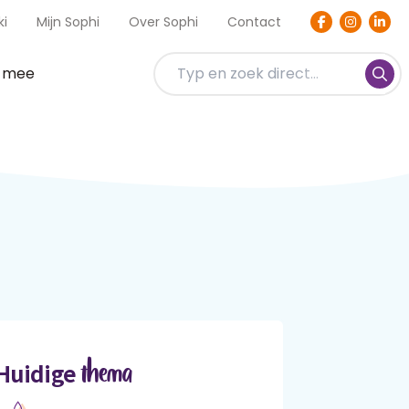
ki
Mijn Sophi
Over Sophi
Contact
t mee
thema
Huidige