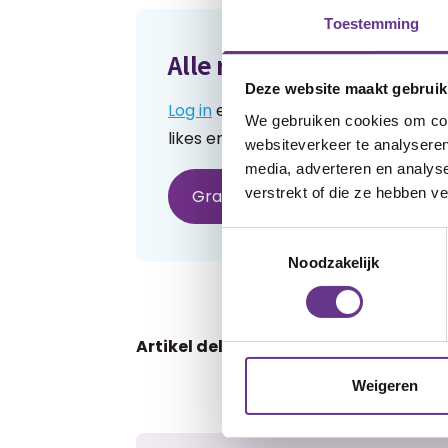
Toestemming
Alle reacties lezen?
Deze website maakt gebruik
Log in
en lees reacties van anderen.
We gebruiken cookies om cont
likes en praat mee over de geschre
websiteverkeer te analyseren
media, adverteren en analys
verstrekt of die ze hebben v
Gratis account aanmaken
H
Toestemmingsselectie
Noodzakelijk
Artikel delen:
Facebook
Weigeren