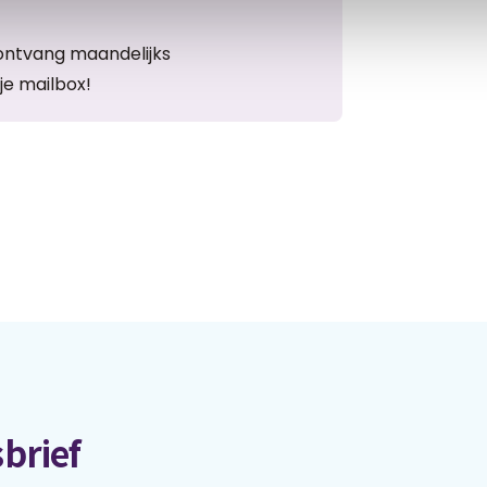
ontvang maandelijks
je mailbox!
brief