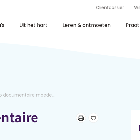
Clientdossier
Wi
's
Uit het hart
Leren & ontmoeten
Praa
tip documentaire moede...
ntaire