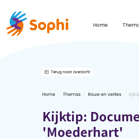
Home
Thema
Terug naar overzicht
/
/
/
Home
Themas
Rouw en verlies
Kijk
Kijktip: Docume
'Moederhart'