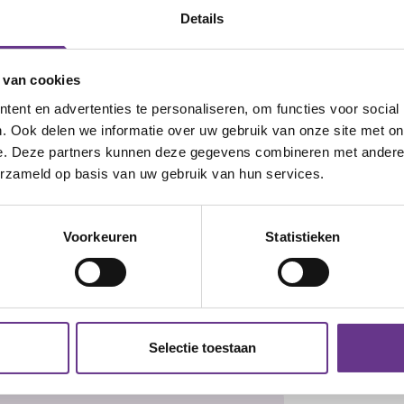
Details
 van cookies
 Stel vragen aan de redactie, geef
ent en advertenties te personaliseren, om functies voor social
ven blogs en artikelen.
. Ook delen we informatie over uw gebruik van onze site met on
e. Deze partners kunnen deze gegevens combineren met andere i
erzameld op basis van uw gebruik van hun services.
eb je al een account?
Inloggen
Voorkeuren
Statistieken
Twitter
LinkedIn
Selectie toestaan