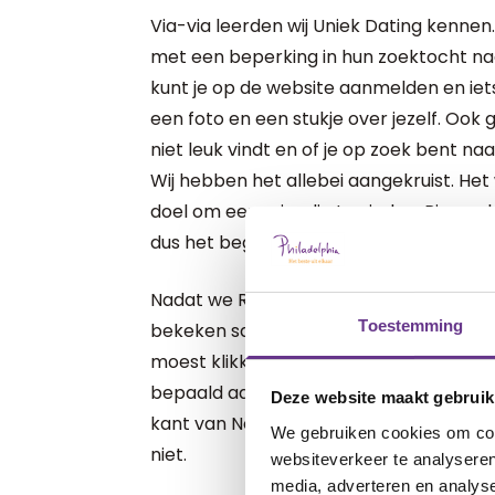
Via-via leerden wij Uniek Dating kennen
met een beperking in hun zoektocht naa
kunt je op de website aanmelden en iets
een foto en een stukje over jezelf. Ook ge
niet leuk vindt en of je op zoek bent naa
Wij hebben het allebei aangekruist. Het 
doel om een vriendje te vinden. Rianne
dus het begon met het idee om vriende
Nadat we Rianne aanmeldden, begon het
Toestemming
bekeken samen op de website wat Rian
moest klikken. Dat wees erg voor zich. 
bepaald aantal kilometers. Ze kan wel
Deze website maakt gebruik
kant van Nederland woont, maar daar ka
We gebruiken cookies om cont
niet.
websiteverkeer te analyseren
media, adverteren en analys