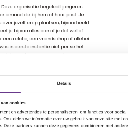
. Deze organisatie begeleidt jongeren
r iemand die bij hem of haar past. Je
 over jezelf erop plaatsen, bijvoorbeeld
ef je bij van alles aan of je dat wel of
r een relatie, een vriendschap of allebei.
was in eerste instantie niet per se het
 had daar ook nog geen ervaring mee,
n te maken en kennissen op te doen.
 zoeken. Dat was heel leuk. We
Details
ne precies moest doen en waar ze op
We zochten in een straal van een
 met iemand matchen die aan de andere
 van cookies
n ze niet zelf komen. Dat werkt dus
ent en advertenties te personaliseren, om functies voor social
. Ook delen we informatie over uw gebruik van onze site met on
e. Deze partners kunnen deze gegevens combineren met andere i