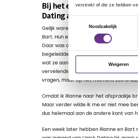
Bij het eerste afspraakje w
verstrekt of die ze hebben v
Dating aanwezig
Toestemmingsselectie
Noodzakelijk
Gelijk waren er een aantal mensen met
Bart. Hun eerste afspraakje was in het r
Daar was ook een begeleider bij van Unie
begeleidde hen in het gesprek. Zo zou 
wat ze aan elkaar moesten vragen of 
Weigeren
vervelende stiltes. Ik had van tevoren
vragen, maar op het moment zelf is dat
Omdat ik Rianne naar het afspraakje brac
Maar verder wilde ik me er niet mee bemo
dus helemaal aan de andere kant van he
Een week later hebben Rianne en Bart 
was iemand van Uniek Dating bij, maar d