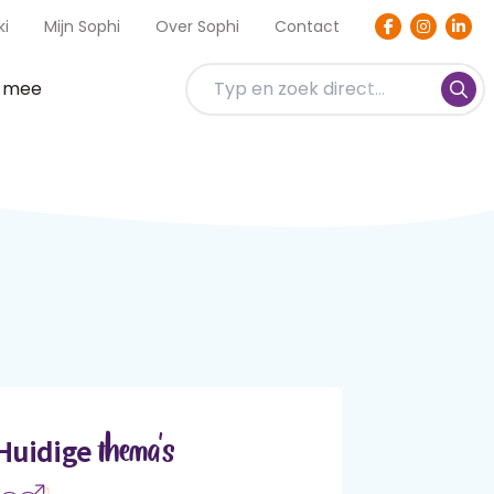
ki
Mijn Sophi
Over Sophi
Contact
t mee
thema's
Huidige