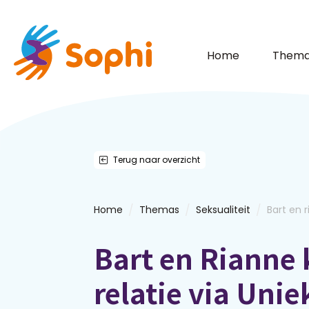
Home
Thema
Terug naar overzicht
/
/
/
Home
Themas
Seksualiteit
Bart en r
Bart en Rianne 
relatie via Unie