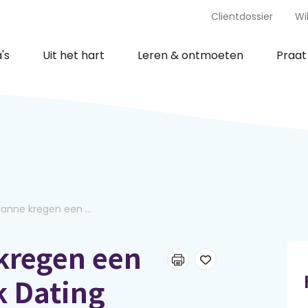
Clientdossier
Wi
's
Uit het hart
Leren & ontmoeten
Praa
ianne kregen een ...
kregen een
k Dating