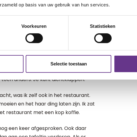
as een begeleider van Uniek
erzameld op basis van uw gebruik van hun services.
Voorkeuren
Statistieken
 wie Rianne kon afspreken, waaronder
estaurant van een hotel in de buurt.
k Dating. Ze zat bij hen aan tafel en
voorkomen worden dat ze niet wisten
moesten zeggen. Dat voorkomt
Selectie toestaan
 wel met Rianne besproken wat ze kon
 toch anders. Je kunt dichtklappen.
ht, was ik zelf ook in het restaurant.
eien en het haar ding laten zijn. Ik zat
t restaurant met een kop koffie.
nog een keer afgesproken. Ook daar
an aan een tafeltje verderop. Als er