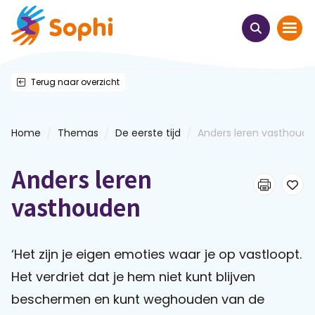
Terug naar overzicht
Home
Thema's
/
/
/
Home
Themas
De eerste tijd
Anders leren vasthoud
Uit het hart
Anders leren
Leren & ontmoeten
vasthouden
Webinars
‘Het zijn je eigen emoties waar je op vastloopt.
Het verdriet dat je hem niet kunt blijven
E-learnings
beschermen en kunt weghouden van de
Themabijeenkomsten