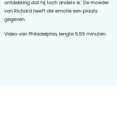
ontdekking dat hij toch anders is.’ De moeder
van Richard heeft die emotie een plaats
Praat mee
gegeven.
Video van Philadelphia, lengte 5.55 minuten.
Clientdossier
Wiki
Mijn
Over
Contact
Sophi
Sophi