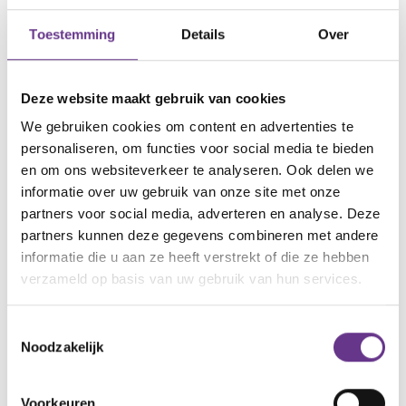
de nieuwste inspirerende verhalen in je mailbox!
Toestemming
Details
Over
Deze website maakt gebruik van cookies
We gebruiken cookies om content en advertenties te
thema's
Huidige
personaliseren, om functies voor social media te bieden
en om ons websiteverkeer te analyseren. Ook delen we
informatie over uw gebruik van onze site met onze
De eerste tijd
Diagnose
partners voor social media, adverteren en analyse. Deze
partners kunnen deze gegevens combineren met andere
Jij en je gezin
Puberteit
informatie die u aan ze heeft verstrekt of die ze hebben
verzameld op basis van uw gebruik van hun services.
Werk of
Seksualiteit
dagbesteding
Toestemmingsselectie
Noodzakelijk
Rouw & Verlies
Onderwijs
Alle thema's
Zorgen voor
Voorkeuren
Wonen