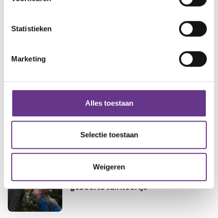
jezelf
Medisch
Fris & fit
Statistieken
al gezien?
Heb je dit
Geld & wetten
Marketing
Merle heeft het zeldzame Coffin Siris
syndroom
Alles toestaan
Pim's zoon heeft het Fragiele X
Selectie toestaan
Syndroom
Weigeren
Ons leven is 180 graden gedraaid na de
geboorte van Noortje