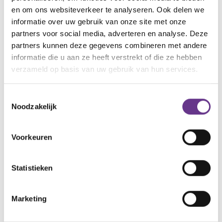
Nu kan ik zeggen dat het een voorrecht is om een
en om ons websiteverkeer te analyseren. Ook delen we
informatie over uw gebruik van onze site met onze
kindje met downsyndroom te hebben. En ja, het is
partners voor social media, adverteren en analyse. Deze
soms nog steeds moeilijk en vermoeiend, maar de
partners kunnen deze gegevens combineren met andere
levenslessen die hij ons leert had ik toch voor geen
informatie die u aan ze heeft verstrekt of die ze hebben
goud willen missen.
verzameld op basis van uw gebruik van hun services.
Toestemmingsselectie
artikel?
Wat vind je van dit
Noodzakelijk
11
Voorkeuren
Statistieken
Reacties
Marketing
Alle reacties lezen?