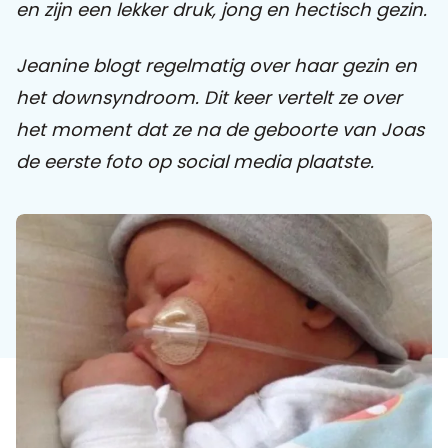
en zijn een lekker druk, jong en hectisch gezin.
Praat mee
Jeanine blogt regelmatig over haar gezin en
het downsyndroom. Dit keer vertelt ze over
het moment dat ze na de geboorte van Joas
Clientdossier
Wiki
Mijn
Over
Contact
de eerste foto op social media plaatste.
Sophi
Sophi