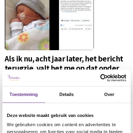
Als ik nu, acht jaar later, het bericht
terugzie, valt het me op dat onder
de laag verdriet een hele hoop
liefde verborgen zat.
Toestemming
Details
Over
Liefde die ik toen niet zag, omdat het overschaduwd
werd door tranen. Verborgen moederliefde, omdat
we in zo’n achtbaan terechtkwamen dat er geen tijd
Deze website maakt gebruik van cookies
was om verder stil te staan bij alle emoties.
We gebruiken cookies om content en advertenties te
personaliseren, om functies voor social media te bieden