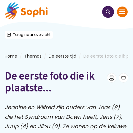
Terug naar overzicht
Home
Thema's
/
/
/
Home
Themas
De eerste tijd
De eerste foto die ik pl
Uit het hart
De eerste foto die ik
Leren & ontmoeten
plaatste...
Webinars
Jeanine en Wilfred zijn ouders van Joas (8)
die het Syndroom van Down heeft, Jens (7),
E-learnings
Juup (4) en Jilou (0). Ze wonen op de Veluwe
Themabijeenkomsten