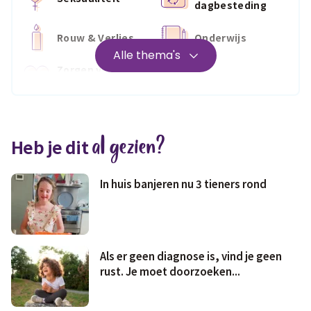
dagbesteding
Rouw & Verlies
Onderwijs
Alle thema's
Zorgen voor
Wonen
jezelf
Medisch
Fris & fit
al gezien?
Heb je dit
Geld & wetten
In huis banjeren nu 3 tieners rond
Als er geen diagnose is, vind je geen
rust. Je moet doorzoeken...