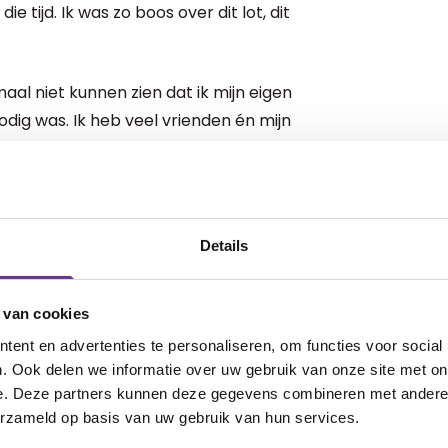
e tijd. Ik was zo boos over dit lot, dit
al niet kunnen zien dat ik mijn eigen
ig was. Ik heb veel vrienden én mijn
 die fase van boosheid,
em alleen
Details
e jaren ingehouden had er in een
gemeld op mijn werk en kreeg
 van cookies
ben zo blij met de hulp die ik heb
ent en advertenties te personaliseren, om functies voor social
riet en mijn boosheid. Mijn
. Ook delen we informatie over uw gebruik van onze site met on
gezin.
e. Deze partners kunnen deze gegevens combineren met andere i
erzameld op basis van uw gebruik van hun services.
e komen met andere ouders. Door het