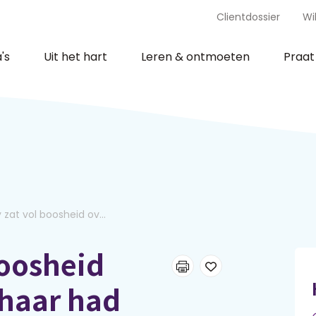
Clientdossier
Wi
's
Uit het hart
Leren & ontmoeten
Praa
 zat vol boosheid ov...
boosheid
 haar had