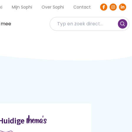
ki
Mijn Sophi
Over Sophi
Contact
t mee
thema's
Huidige