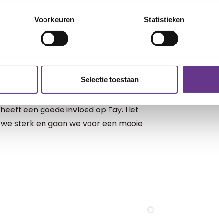
ij niet meer zo alleen en lukt het mij
Voorkeuren
Statistieken
e mensen.
ndinnen die ik voornamelijk online
digheden goed.
Selectie toestaan
en ons mooie gezin
 heeft een goede invloed op Fay. Het
n we sterk en gaan we voor een mooie