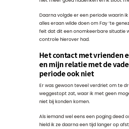
niet meer goed nadenken en ik sloot m
Daarna volgde er een periode waarin ik
alles eraan wilde doen om Fay ‘te genez
feit dat dit een onomkeerbare situatie 
controle hierover had.
Het contact met vrienden en
en mijn relatie met de vad
periode ook niet
Er was gewoon teveel verdriet om te dra
weggestopt zat, waar ik met geen mogel
niet bij konden komen.
Als iemand wel eens een poging deed om
hield ik ze daarna een tijd langer op af