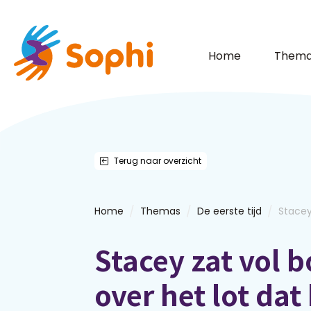
Home
Thema
Terug naar overzicht
/
/
/
Home
Themas
De eerste tijd
Stacey
Stacey zat vol 
over het lot dat