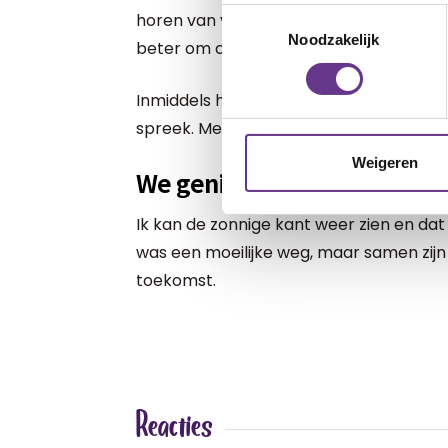
Toestemmingsselectie
horen van verhalen van anderen voel ik m
Noodzakelijk
beter om contact te maken met ander
Inmiddels heb ik twee leuke nieuwe vrie
spreek. Met Fay gaat het naar omstan
Weigeren
We genieten nu van elkaar 
Ik kan de zonnige kant weer zien en dat
was een moeilijke weg, maar samen zij
toekomst.
Reacties