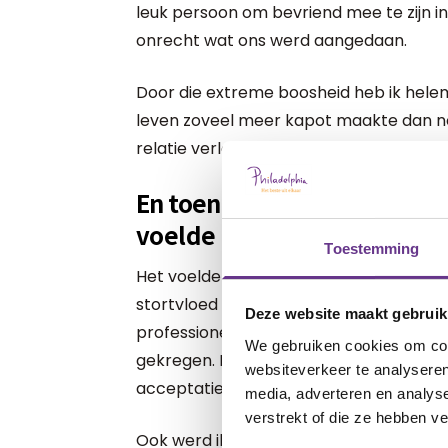
leuk persoon om bevriend mee te zijn in di
onrecht wat ons werd aangedaan.
Door die extreme boosheid heb ik helema
leven zoveel meer kapot maakte dan nod
relatie verloren in die tijd.
En toen vanuit het niets, na
voelde ik mij opeens extre
Toestemming
Het voelde alsof alle tranen die ik al di
stortvloed uitkwamen. Ik heb me ziek 
Deze website maakt gebruik
professionele hulp om te gaan helen. Ik 
We gebruiken cookies om cont
gekregen. Er werd gewerkt aan mijn verd
websiteverkeer te analyseren
acceptatieproces en de liefde voor ons 
media, adverteren en analys
verstrekt of die ze hebben v
Ook werd ik geholpen om in contact t