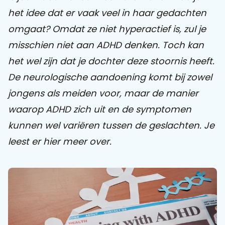
het idee dat er vaak veel in haar gedachten
Praat mee
omgaat? Omdat ze niet hyperactief is, zul je
misschien niet aan ADHD denken. Toch kan
het wel zijn dat je dochter deze stoornis heeft.
Clientdossier
Wiki
Mijn
Over
Contact
De neurologische aandoening komt bij zowel
Sophi
Sophi
jongens als meiden voor, maar de manier
waarop ADHD zich uit en de symptomen
kunnen wel variëren tussen de geslachten. Je
leest er hier meer over.