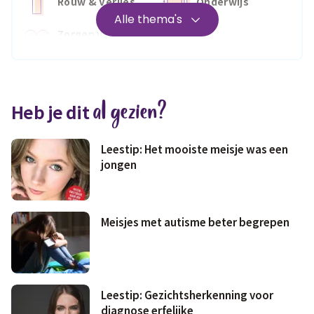
Rouw & Verlies
Onderwijs
Alle thema's
Zorgen voor
Wonen
jezelf
Medisch
Fris & fit
al gezien?
Heb je dit
Geld & wetten
Leestip: Het mooiste meisje was een
jongen
Meisjes met autisme beter begrepen
Leestip: Gezichtsherkenning voor
diagnose erfelijke