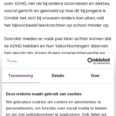
over ADHD, net als bij andere stoornissen en ziektes,
vooral gericht en gestoeld op hoe dit bij jongens is.
Omdat het zich bij vrouwen anders kan uiten, valt
het bijvoorbeeld leerkrachten op school minder op.
Doordat meiden er vaak pas later achter komen dat
ze ADHD hebben en hun ‘tekortkomingen’ daarvan
het gevolg zijn, lopen zij een vroege interventie en
ondersteuning mis. Daardoor kunnen meiden
bijvoorbeeld vastlopen op school of in hun
perfectionisme. Weten wat de oorzaak hiervan is,
Toestemming
Details
Over
kan grotere problemen voorkomen.
Deze website maakt gebruik van cookies
Het is belangrijk op te merken dat ADHD bij meiden
We gebruiken cookies om content en advertenties te
vaak niet anders is dan bij jongens, maar eerder
personaliseren, om functies voor social media te bieden
subtieler en minder opvallend kan zijn. Een vroege
en om ons websiteverkeer te analyseren. Ook delen we