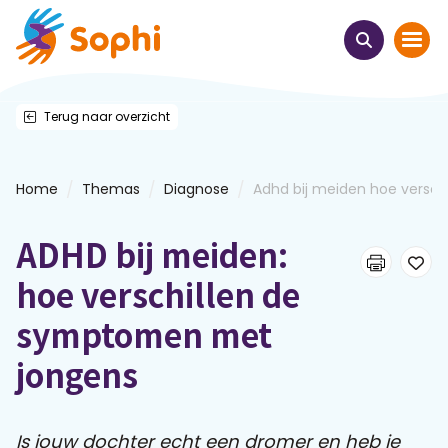
Terug naar overzicht
Home
Thema's
/
/
/
Home
Themas
Diagnose
Adhd bij meiden hoe versch.
Uit het hart
ADHD bij meiden:
Leren & ontmoeten
hoe verschillen de
symptomen met
Webinars
jongens
E-learnings
Is jouw dochter echt een dromer en heb je
Themabijeenkomsten