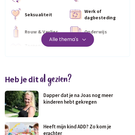
Werk of
Seksualiteit
dagbesteding
Rouw & Verlies
Onderwijs
Alle thema's
Zorgen voor
Wonen
jezelf
Medisch
Fris & fit
al gezien?
Heb je dit
Geld & wetten
Dapper dat je na Joas nog meer
kinderen hebt gekregen
Heeft mijn kind ADD? Zo kom je
erachter