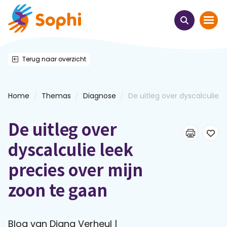
Terug naar overzicht
Home
Thema's
/
/
/
Home
Themas
Diagnose
De uitleg over dyscalculie...
Uit het hart
De uitleg over
Leren & ontmoeten
dyscalculie leek
precies over mijn
Webinars
zoon te gaan
E-learnings
Blog van Digna Verheul |
Themabijeenkomsten