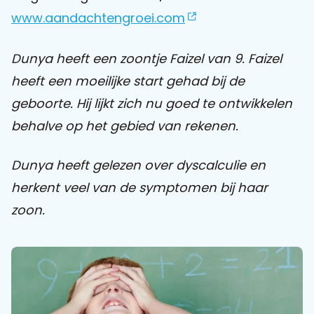
www.aandachtengroei.com
Praat mee
Dunya heeft een zoontje Faizel van 9. Faizel
heeft een moeilijke start gehad bij de
Clientdossier
Wiki
Mijn
Over
Contact
geboorte. Hij lijkt zich nu goed te ontwikkelen
Sophi
Sophi
behalve op het gebied van rekenen.
Dunya heeft gelezen over dyscalculie en
herkent veel van de symptomen bij haar
zoon.