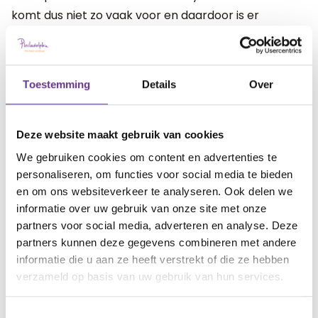
komt dus niet zo vaak voor en daardoor is er
waarschijnlijk ook niet zoveel over bekend.
Maar gelukkig is het wel uit te zoeken en kunnen ze
Toestemming
Details
Over
daarna ook begeleiding bieden. We wachten rustig
af, maar ik ben blij dat we nu een richting hebben
gevonden om verder te onderzoeken.
Deze website maakt gebruik van cookies
We gebruiken cookies om content en advertenties te
personaliseren, om functies voor social media te bieden
artikel?
Wat vind je van dit
en om ons websiteverkeer te analyseren. Ook delen we
informatie over uw gebruik van onze site met onze
partners voor social media, adverteren en analyse. Deze
partners kunnen deze gegevens combineren met andere
informatie die u aan ze heeft verstrekt of die ze hebben
verzameld op basis van uw gebruik van hun services.
Reacties
Toestemmingsselectie