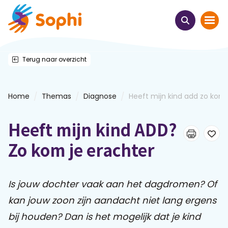
Terug naar overzicht
Home
Thema's
/
/
/
Home
Themas
Diagnose
Heeft mijn kind add zo kom..
Uit het hart
Heeft mijn kind ADD?
Leren & ontmoeten
Zo kom je erachter
Webinars
Is jouw dochter vaak aan het dagdromen? Of
kan jouw zoon zijn aandacht niet lang ergens
E-learnings
bij houden? Dan is het mogelijk dat je kind
Themabijeenkomsten