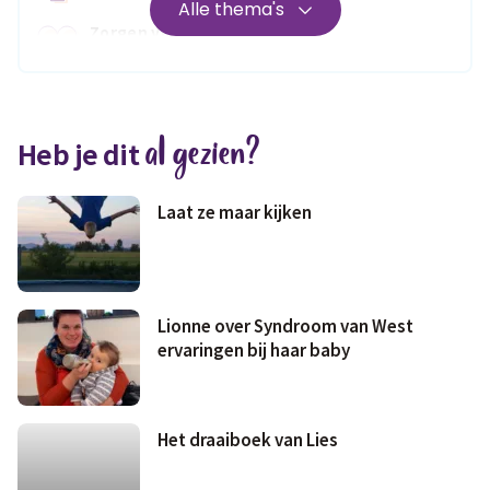
Alle thema's
Zorgen voor
Wonen
jezelf
Medisch
Fris & fit
al gezien?
Heb je dit
Geld & wetten
Laat ze maar kijken
Lionne over Syndroom van West
ervaringen bij haar baby
Het draaiboek van Lies