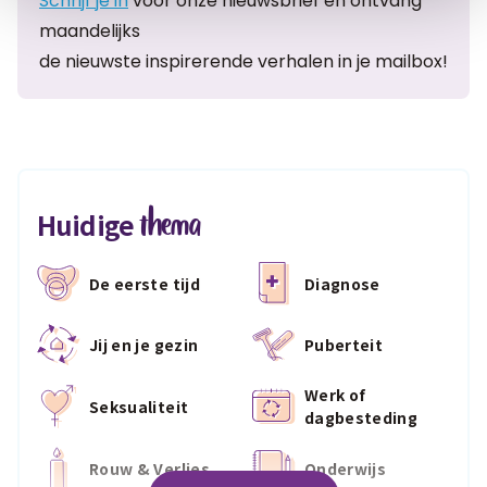
Schrijf je in
voor onze nieuwsbrief en ontvang
maandelijks
de nieuwste inspirerende verhalen in je mailbox!
thema
Huidige
De eerste tijd
Diagnose
Jij en je gezin
Puberteit
Werk of
Seksualiteit
dagbesteding
Rouw & Verlies
Onderwijs