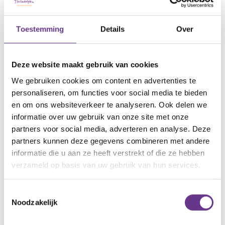
voor een specialist die deze diagnose kan stellen.
Dat doet hij aan de hand van een uitgebreid
Toestemming
Details
Over
onderzoek.
artikel?
Wat vind je van dit
Deze website maakt gebruik van cookies
We gebruiken cookies om content en advertenties te
2
6
1
2
personaliseren, om functies voor social media te bieden
en om ons websiteverkeer te analyseren. Ook delen we
informatie over uw gebruik van onze site met onze
partners voor social media, adverteren en analyse. Deze
partners kunnen deze gegevens combineren met andere
Reacties
informatie die u aan ze heeft verstrekt of die ze hebben
verzameld op basis van uw gebruik van hun services.
Alle reacties lezen?
Toestemmingsselectie
Noodzakelijk
Log in
en lees reacties van anderen. Stel vragen
aan de redactie, geef likes en praat mee over de