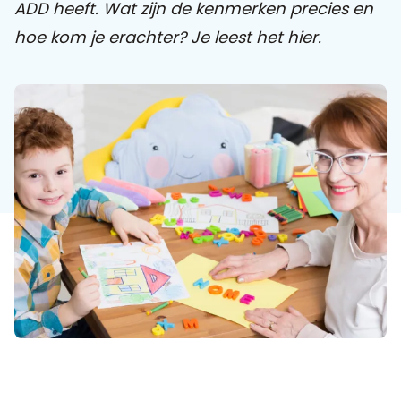
ADD heeft. Wat zijn de kenmerken precies en
hoe kom je erachter? Je leest het hier.
Praat mee
Clientdossier
Wiki
Mijn
Over
Contact
Sophi
Sophi