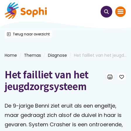
Terug naar overzicht
Home
Thema's
/
/
/
Home
Themas
Diagnose
Het failliet van het jeugd...
Uit het hart
Het failliet van het
Leren & ontmoeten
jeugdzorgsysteem
Webinars
De 9-jarige Benni ziet eruit als een engeltje,
maar gedraagt zich alsof de duivel in haar is
E-learnings
gevaren. System Crasher is een ontroerende,
Themabijeenkomsten