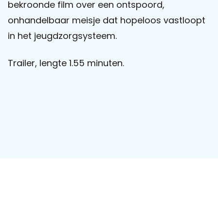
bekroonde film over een ontspoord,
onhandelbaar meisje dat hopeloos vastloopt
Praat mee
in het jeugdzorgsysteem.
Trailer, lengte 1.55 minuten.
Clientdossier
Wiki
Mijn
Over
Contact
Sophi
Sophi