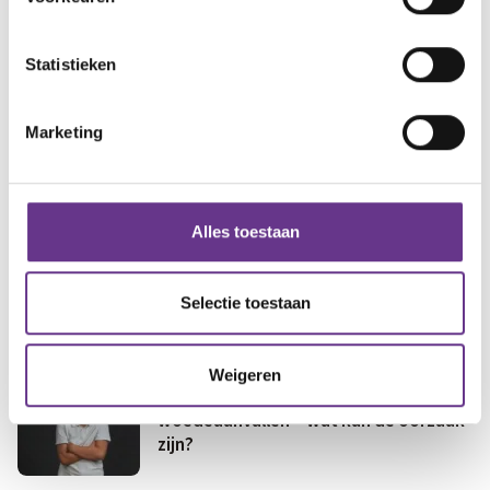
jezelf
Medisch
Fris & fit
Statistieken
al gezien?
Heb je dit
Geld & wetten
Marketing
En dan heeft ze ook nog eens ADHD!
Alles toestaan
Interview met Aaltje van Zweden,
Selectie toestaan
oprichter van Stichting Papageno.
Weigeren
Mijn kind heeft last van
woedeaanvallen – wat kan de oorzaak
zijn?