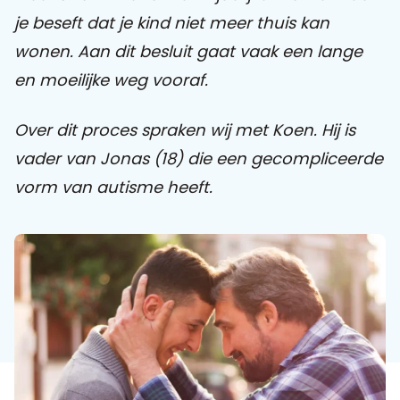
je beseft dat je kind niet meer thuis kan
Praat mee
wonen. Aan dit besluit gaat vaak een lange
en moeilijke weg vooraf.
Clientdossier
Wiki
Mijn
Over
Contact
Over dit proces spraken wij met Koen. Hij is
Sophi
Sophi
vader van Jonas (18) die een gecompliceerde
vorm van autisme heeft.