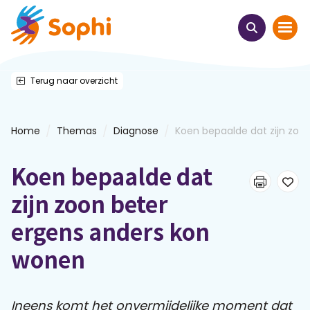
Terug naar overzicht
Home
Thema's
/
/
/
Home
Themas
Diagnose
Koen bepaalde dat zijn zoo..
Uit het hart
Koen bepaalde dat
Leren & ontmoeten
zijn zoon beter
ergens anders kon
Webinars
wonen
E-learnings
Ineens komt het onvermijdelijke moment dat
Themabijeenkomsten