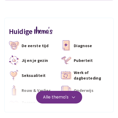
thema's
Huidige
De eerste tijd
Diagnose
Jij en je gezin
Puberteit
Werk of
Seksualiteit
dagbesteding
Rouw & Verlies
Onderwijs
Alle thema's
Zorgen voor
Wonen
jezelf