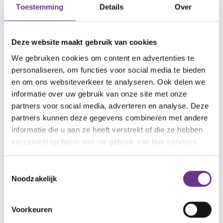
Toestemming
Details
Over
wilde mijn interne rust weer vinden en het verdriet
verwerken. Jonas is er nog wel, maar we hebben de
zorg niet meer over hem. En mijn relatie en
Deze website maakt gebruik van cookies
gezinsleven is er niet meer. Ik belandde daardoor in
We gebruiken cookies om content en advertenties te
een zwart gat. Nog steeds stap ik weleens met
personaliseren, om functies voor social media te bieden
tranen in mijn ogen in de auto, als ik bij Jonas ben
en om ons websiteverkeer te analyseren. Ook delen we
informatie over uw gebruik van onze site met onze
geweest.
partners voor social media, adverteren en analyse. Deze
partners kunnen deze gegevens combineren met andere
Het is nog lang niet rustig in mijn hoofd. Toch voel ik
informatie die u aan ze heeft verstrekt of die ze hebben
me sterk en goed. Ik overzie nu de situatie en waak
verzameld op basis van uw gebruik van hun services.
ervoor dat het me niet weer teveel zal worden.
Zodat ik, ook nu Jonas uit huis woont en mijn vrouw
Toestemmingsselectie
en ik gescheiden zijn, nog steeds een goede vader
Noodzakelijk
voor mijn drie kinderen kan zijn.
Voorkeuren