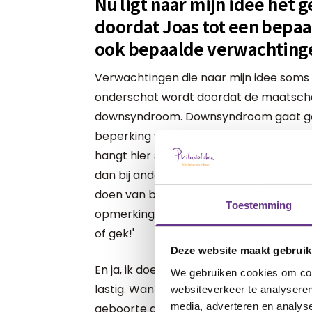
Nu ligt naar mijn idee het ge
doordat Joas tot een bepaa
ook bepaalde verwachting
Verwachtingen die naar mijn idee soms 
onderschat wordt doordat de maatschap
downsyndroom. Downsyndroom gaat ge
beperking wat resulteert in een lager 
hangt hier snel het kaartje ‘dommig’ aan
dan bij andere kinderen, en gaat alles 
doen van bepaalde aannames. Ik denk
Toestemming
opmerkingen: 'Uhh ja, Joas heeft downs
of gek!'
Deze website maakt gebruik
En ja, ik doe ook regelmatig verkeerde 
We gebruiken cookies om cont
lastig. Want ook al is er veel bekend ov
websiteverkeer te analyseren
media, adverteren en analys
geboorte geen gebruiksaanwijzing bij. W