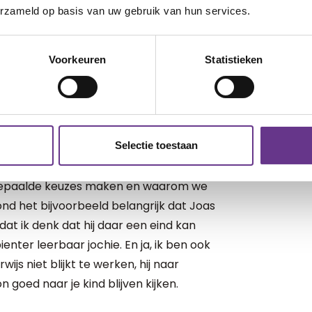
erzameld op basis van uw gebruik van hun services.
g op dat ik denk: 'Oh, dat snapt Joas
aar elke keer verbaast hij me weer en voel
eel en kijkt heel veel dingen van anderen
Voorkeuren
Statistieken
dag een stukje beter kennen.
het voor de buitenwereld
Selectie toestaan
e dingen te begrijpen.
 bepaalde keuzes maken en waarom we
ond het bijvoorbeeld belangrijk dat Joas
dat ik denk dat hij daar een eind kan
enter leerbaar jochie. En ja, ik ben ook
wijs niet blijkt te werken, hij naar
goed naar je kind blijven kijken.