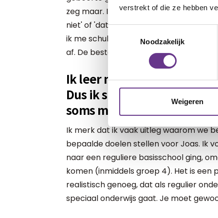
verstrekt of die ze hebben v
zeg maar. Ik betrap mezelf er regelmati
niet' of 'dat gaat te snel voor Joas'. M
Toestemmingsselectie
ik me schuldig. Hij begrijpt echt super v
Noodzakelijk
af. De beste imitator die ik ken.
Ik leer mijn kind ook elke 
Dus ik snap heel goed dat 
Weigeren
soms moeilijk is om sommig
Ik merk dat ik vaak uitleg waarom we
bepaalde doelen stellen voor Joas. Ik v
naar een reguliere basisschool ging, om
komen (inmiddels groep 4). Het is een pi
realistisch genoeg, dat als regulier onder
speciaal onderwijs gaat. Je moet gewoon 