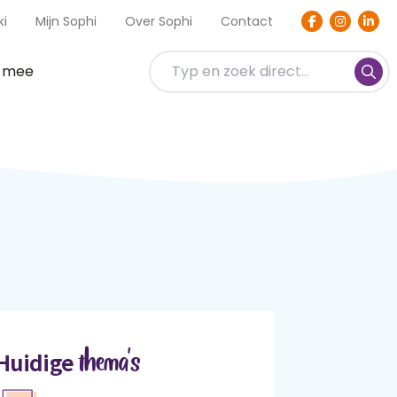
ki
Mijn Sophi
Over Sophi
Contact
t mee
thema's
Huidige