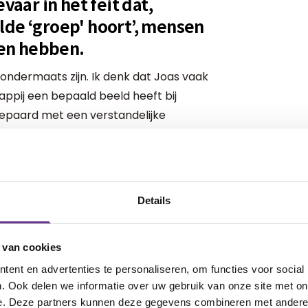
vaar in het feit dat,
lde ‘groep' hoort’, mensen
en hebben.
ondermaats zijn. Ik denk dat Joas vaak
pij een bepaald beeld heeft bij
paard met een verstandelijke
IQ dan gemiddeld. De maatschappij
. En natuurlijk is de ontwikkeling anders
langzamer. Maar mensen, kijk uit met het
 zo vaak op bepaalde (goedbedoelde)
Details
yndroom, maar hij is absoluut niet dom
 van cookies
aannames. Ik vind het ook nog moeilijk en
ent en advertenties te personaliseren, om functies voor social
er downsyndroom, ik kreeg er bij de
. Ook delen we informatie over uw gebruik van onze site met on
e. Deze partners kunnen deze gegevens combineren met andere i
ij doen ook maar wat. Trial and error