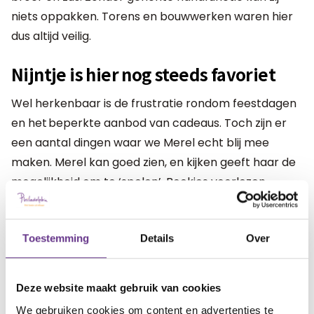
niets oppakken. Torens en bouwwerken waren hier
dus altijd veilig.
Nijntje is hier nog steeds favoriet
Wel herkenbaar is de frustratie rondom feestdagen
en het beperkte aanbod van cadeaus. Toch zijn er
een aantal dingen waar we Merel echt blij mee
maken. Merel kan goed zien, en kijken geeft haar de
mogelijkheid om te ‘spelen’. Boekjes voorlezen
en speelgoed met licht en geluid zijn voor haar
favoriet. Daarbij is zij wel afhankelijk van iemand die
Toestemming
Details
Over
‘de knoppen bedient’. De meerwaarde van die
afhankelijkheid, voor haar en voor ons, is het
samenzijn. Het liefst zit zij op schoot als wij haar
Deze website maakt gebruik van cookies
voorlezen. Dat blijven momenten van groot geluk die
We gebruiken cookies om content en advertenties te