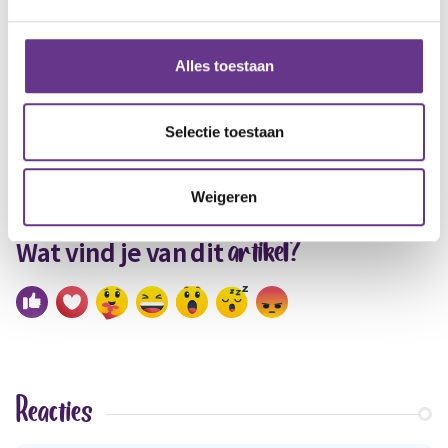
kijkt Merel met een stralend gezicht naar de
Teletubbies. Zoals vaker verjaagt haar blijdschap
Alles toestaan
mijn zwaar gemoed.
Liefs,
Selectie toestaan
Yvonne
Weigeren
artikel?
Wat vind je van dit
Reacties