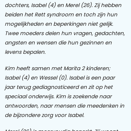
dochters, Isabel (4) en Merel (26). Zij hebben
beiden het Rett syndroom en toch zijn hun
Praat mee
mogelijkheden en beperkingen niet gelijk.
Twee moeders delen hun vragen, gedachten,
Clientdossier
Wiki
Mijn
Over
Contact
angsten en wensen die hun gezinnen en
Sophi
Sophi
levens bepalen.
Kim heeft samen met Marita 2 kinderen;
Isabel (4) en Wessel (0). Isabel is een paar
jaar terug gediagnosticeerd en zit op het
speciaal onderwijs. Kim is zoekende naar
antwoorden, naar mensen die meedenken in
de bijzondere zorg voor Isabel.