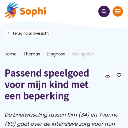
Terug naar overzicht
Home
Thema's
/
/
/
Home
Themas
Diagnose
Niet spelen
Uit het hart
Passend speelgoed
Leren & ontmoeten
voor mijn kind met
een beperking
Webinars
E-learnings
De briefwisseling tussen Kim (34) en Yvonne
(59) gaat over de intensieve zorg voor hun
Themabijeenkomsten