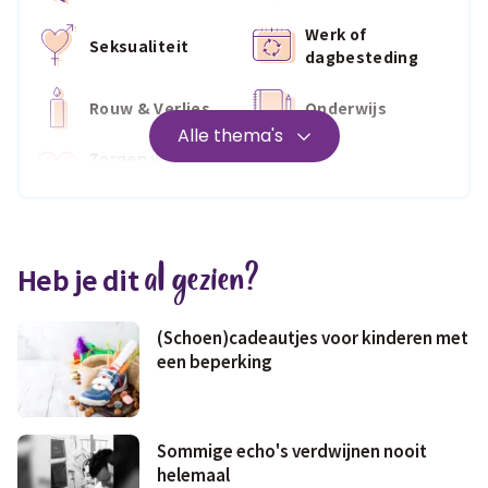
Werk of
Seksualiteit
dagbesteding
Rouw & Verlies
Onderwijs
Alle thema's
Zorgen voor
Wonen
jezelf
Medisch
Fris & fit
al gezien?
Heb je dit
Geld & wetten
(Schoen)cadeautjes voor kinderen met
een beperking
Sommige echo's verdwijnen nooit
helemaal