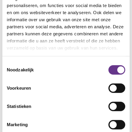
mijn pijn verzachten dat de boeken van Nijntje na 26
personaliseren, om functies voor social media te bieden
jaar nog steeds favoriet zijn.
en om ons websiteverkeer te analyseren. Ook delen we
informatie over uw gebruik van onze site met onze
Net als het pop-up speelgoed dat na een kwart
partners voor social media, adverteren en analyse. Deze
eeuw aan vervanging toe is. Onlangs zag ik een
partners kunnen deze gegevens combineren met andere
informatie die u aan ze heeft verstrekt of die ze hebben
soortgelijke uitvoering, dat was mijn kans. Toch
verzameld op basis van uw gebruik van hun services.
voelde ik twijfel en weerstand. Kon ik nu niets beters
verzinnen? Nee dus, dit past nog steeds bij haar.
Toestemmingsselectie
Noodzakelijk
Ondanks haar volwassen leeftijd,
blijft Merel in de babyfase
Voorkeuren
Die conclusie confronteert mij met de werkelijkheid.
De pijn, van blijven hangen in die babyfase terwijl
Statistieken
Merel volwassen is, voel ik vaak. Het versterkt de
gedachte aan hoe zij had kunnen zijn; een jonge
Marketing
vrouw in de bloei van haar leven. Terwijl ik dit schrijf