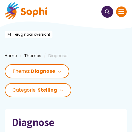
Terug naar overzicht
Home
Thema's
/
/
Home
Themas
Diagnose
Uit het hart
Thema:
Diagnose
Leren & ontmoeten
Categorie:
Stelling
Webinars
E-learnings
Diagnose
Themabijeenkomsten