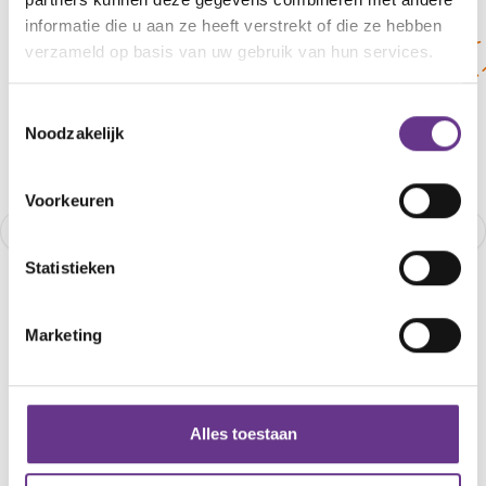
informatie die u aan ze heeft verstrekt of die ze hebben
verzameld op basis van uw gebruik van hun services.
Toestemmingsselectie
Noodzakelijk
Voorkeuren
Statistieken
STELLING
Het beeld dat geschetst
STELLING
Marketing
wordt over mensen met
Down is niet juist
Op Sophi 
Alles toestaan