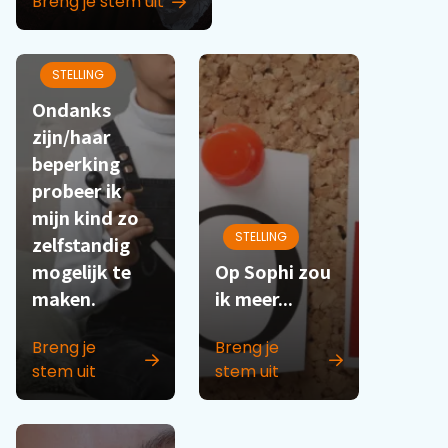
Breng je stem uit
STELLING
Ondanks
zijn/haar
beperking
probeer ik
mijn kind zo
STELLING
zelfstandig
mogelijk te
Op Sophi zou
maken.
ik meer...
Breng je
Breng je
stem uit
stem uit