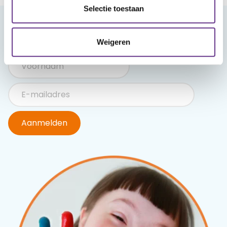
Selectie toestaan
Meld je aan voor onze nieuwsbrief
Weigeren
Aanmelden