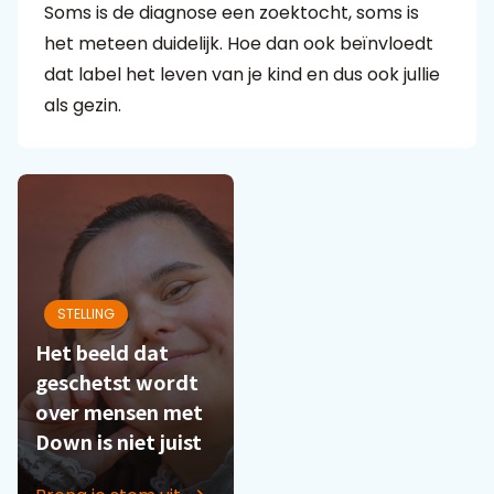
Soms is de diagnose een zoektocht, soms is
het meteen duidelijk. Hoe dan ook beïnvloedt
Praat mee
dat label het leven van je kind en dus ook jullie
als gezin.
Clientdossier
Wiki
Mijn
Over
Contact
Sophi
Sophi
STELLING
Het beeld dat
geschetst wordt
over mensen met
Down is niet juist