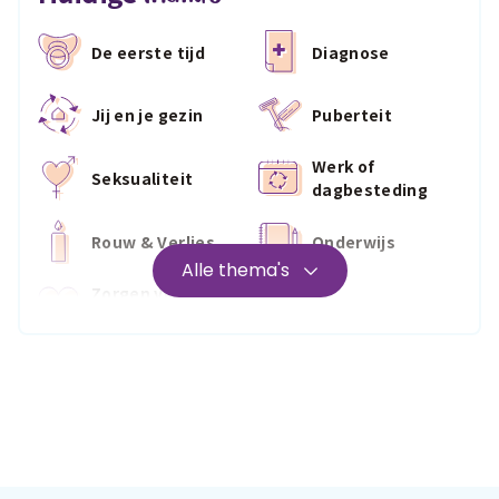
De eerste tijd
Diagnose
Jij en je gezin
Puberteit
Werk of
Seksualiteit
dagbesteding
Rouw & Verlies
Onderwijs
Alle thema's
Zorgen voor
Wonen
jezelf
Medisch
Fris & fit
Geld & wetten