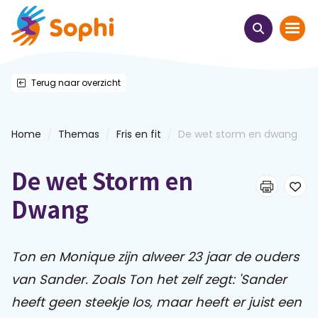
Terug naar overzicht
Home
Thema's
/
/
/
Home
Themas
Fris en fit
De wet storm en dwang
Uit het hart
De wet Storm en
Leren & ontmoeten
Dwang
Webinars
Ton en Monique zijn alweer 23 jaar de ouders
van Sander. Zoals Ton het zelf zegt: 'Sander
E-learnings
heeft geen steekje los, maar heeft er juist een
Themabijeenkomsten