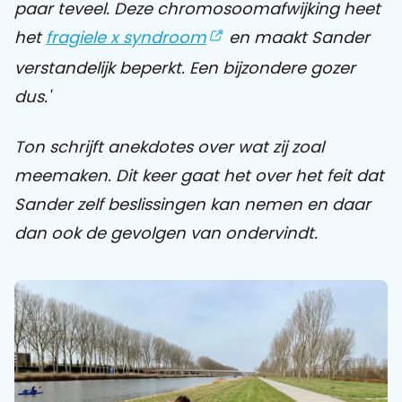
paar teveel. Deze chromosoomafwijking heet
het
fragiele x syndroom
en maakt Sander
Praat mee
verstandelijk beperkt. Een bijzondere gozer
dus.'
Clientdossier
Wiki
Mijn
Over
Contact
Sophi
Sophi
Ton schrijft anekdotes over wat zij zoal
meemaken. Dit keer gaat het over het feit dat
Sander zelf beslissingen kan nemen en daar
dan ook de gevolgen van ondervindt.