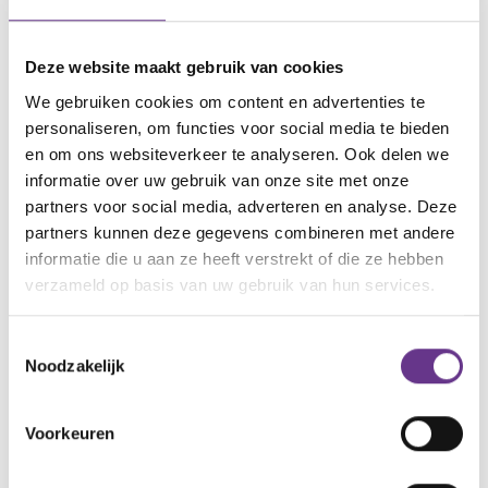
de grond in geboord, dus we gingen. Het eerste stuk
langs het kanaal hadden we de wind pal in de rug. De
jongens vlogen lachend met gespreide armen bij me
Deze website maakt gebruik van cookies
weg. De afspraak is om na 7 minuten even te
We gebruiken cookies om content en advertenties te
stoppen. Ik fluit ze dan letterlijk terug. Ik vertelde dat
personaliseren, om functies voor social media te bieden
en om ons websiteverkeer te analyseren. Ook delen we
ze het beter wat rustiger aan konden doen, want
informatie over uw gebruik van onze site met onze
tegen de wind in terug wordt zwaar. En weer vlogen
partners voor social media, adverteren en analyse. Deze
ze er lachend vandoor, armen gespreid.
partners kunnen deze gegevens combineren met andere
informatie die u aan ze heeft verstrekt of die ze hebben
Er kwam toch een bui, maar gelukkig met wind mee.
verzameld op basis van uw gebruik van hun services.
Na de volgende 7 minuten mochten ze alleen naar
huis terug rennen. Dat ging dus pal tegen de wind in.
Toestemmingsselectie
Noodzakelijk
Ze liepen bij me weg, maar ik kon
zien dat ze het zwaar hadden, heel
Voorkeuren
zwaar