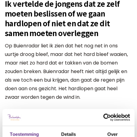
Ik vertelde de jongens dat ze zelf
moeten beslissen of we gaan
hardlopen of niet en dat ze dit
samen moeten overleggen
Op Buienradar liet ik zien dat het nog net in ons
uurtje droog bleef, maar dat het hard bleef waaien,
maar niet zo hard dat er takken van de bomen
zouden breken. Buienradar heeft niet altijd gelijk en
als we toch een bui krijgen, dan gaat de regen pijn
doen aan ons gezicht. Het hardlopen gaat heel
zwaar worden tegen de wind in.
Marc nam het woord. 'We gaan gewoon,' zei hij
resoluut. 'Ja, we gaan hardlopen,' zei Sander. Mijn
stille hoop dat ze 'nee' zouden zeggen, werd hiermee
Toestemming
Details
Over