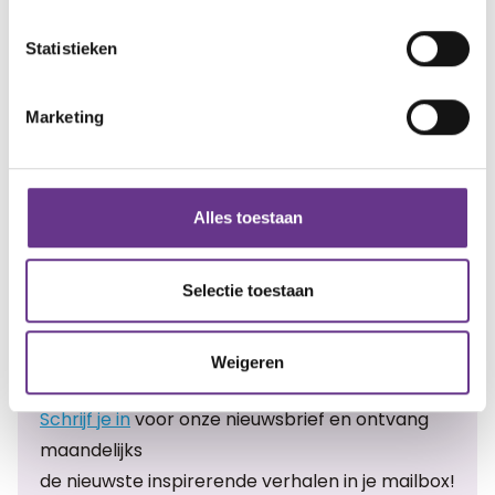
Gratis account aanmaken
Statistieken
Heb je al een account?
Inloggen
Marketing
Artikel delen:
Alles toestaan
Facebook
Twitter
LinkedIn
Selectie toestaan
Weigeren
Meer Sophi?
Schrijf je in
voor onze nieuwsbrief en ontvang
maandelijks
de nieuwste inspirerende verhalen in je mailbox!