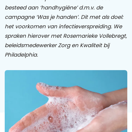
besteed aan ‘handhygiëne’ d.m.v. de
Praat mee
campagne ‘Was je handen’. Dit met als doel:
het voorkomen van infectieverspreiding. We
spraken hierover met Rosemarieke Vollebregt,
Clientdossier
Wiki
Mijn
Over
Contact
beleidsmedewerker Zorg en Kwaliteit bij
Sophi
Sophi
Philadelphia.