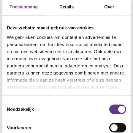
Toestemming
Details
Over
artikel?
Wat vind je van dit
Deze website maakt gebruik van cookies
We gebruiken cookies om content en advertenties te
personaliseren, om functies voor social media te bieden
en om ons websiteverkeer te analyseren. Ook delen we
informatie over uw gebruik van onze site met onze
Reacties
partners voor social media, adverteren en analyse. Deze
partners kunnen deze gegevens combineren met andere
informatie die u aan ze heeft verstrekt of die ze hebben
Alle reacties lezen?
verzameld op basis van uw gebruik van hun services.
Log in
en lees reacties van anderen. Stel vragen
Toestemmingsselectie
Noodzakelijk
aan de redactie, geef likes en praat mee over de
geschreven blogs en artikelen.
Voorkeuren