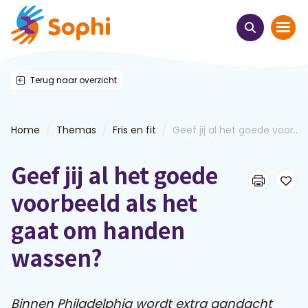
Terug naar overzicht
Home
Thema's
/
/
/
Home
Themas
Fris en fit
Geef jij al het goede voor...
Uit het hart
Geef jij al het goede
Leren & ontmoeten
voorbeeld als het
gaat om handen
Webinars
wassen?
E-learnings
Binnen Philadelphia wordt extra aandacht
Themabijeenkomsten