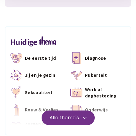
thema
Huidige
De eerste tijd
Diagnose
Jij en je gezin
Puberteit
Werk of
Seksualiteit
dagbesteding
Rouw & Verlies
Onderwijs
Alle thema's
Zorgen voor
Wonen
jezelf