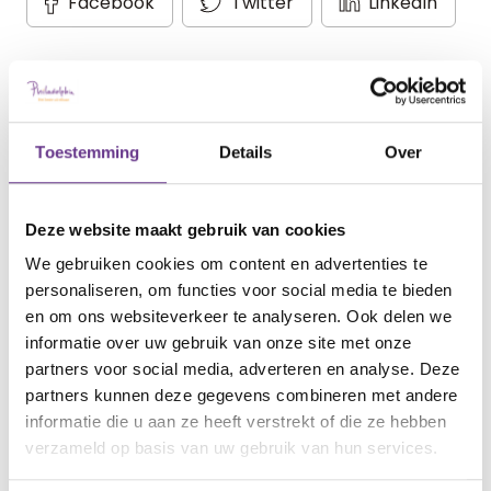
Facebook
Twitter
LinkedIn
Meer Sophi?
Toestemming
Details
Over
Schrijf je in
voor onze nieuwsbrief en ontvang
maandelijks
Deze website maakt gebruik van cookies
de nieuwste inspirerende verhalen in je mailbox!
We gebruiken cookies om content en advertenties te
personaliseren, om functies voor social media te bieden
en om ons websiteverkeer te analyseren. Ook delen we
informatie over uw gebruik van onze site met onze
partners voor social media, adverteren en analyse. Deze
thema
Huidige
partners kunnen deze gegevens combineren met andere
informatie die u aan ze heeft verstrekt of die ze hebben
verzameld op basis van uw gebruik van hun services.
De eerste tijd
Diagnose