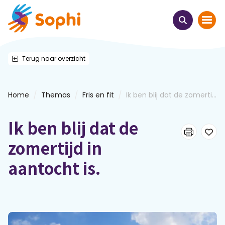
Terug naar overzicht
Home
Thema's
/
/
/
Home
Themas
Fris en fit
Ik ben blij dat de zomerti...
Uit het hart
Ik ben blij dat de
Leren & ontmoeten
zomertijd in
aantocht is.
Webinars
E-learnings
Themabijeenkomsten