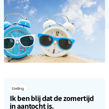
Praat mee
Clientdossier
Wiki
Mijn
Over
Contact
Sophi
Sophi
Stelling
Ik ben blij dat de zomertijd
in aantocht is.