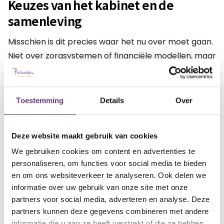
Keuzes van het kabinet en de
samenleving
Misschien is dit precies waar het nu over moet gaan.
Niet over zorgsystemen of financiële modellen, maar
over zichtbaarheid en over de keuzes die we als
samenleving maken. Over een kabinet dat zegt
niemand achter te laten, maar beleid maakt waarin
Toestemming
Details
Over
gezinnen die 'dag in dag uit' zorgen, mensen die ziek
zijn of rouwen, en iedereen die tijdelijk of langdurig
Deze website maakt gebruik van cookies
niet op dit niveau kan meedoen nauwelijks
We gebruiken cookies om content en advertenties te
voorkomen (en dus niet zichtbaar zijn).
personaliseren, om functies voor social media te bieden
en om ons websiteverkeer te analyseren. Ook delen we
Als we blijven sturen op cijfers en efficiëntie, raken
informatie over uw gebruik van onze site met onze
deze levens steeds verder uit beeld. En wat uit beeld
partners voor social media, adverteren en analyse. Deze
raakt, telt uiteindelijk niet meer mee.
partners kunnen deze gegevens combineren met andere
informatie die u aan ze heeft verstrekt of die ze hebben