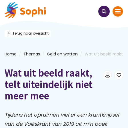
Terug naar overzicht
Home
Thema's
/
/
/
Home
Themas
Geld en wetten
Wat uit beeld raakt tel
Uit het hart
Wat uit beeld raakt,
Leren & ontmoeten
telt uiteindelijk niet
meer mee
Webinars
E-learnings
Tijdens het opruimen viel er een krantknipsel
van de Volkskrant van 2019 uit m’n boek
Themabijeenkomsten