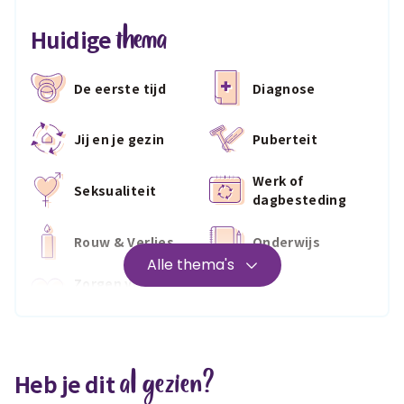
thema
Huidige
De eerste tijd
Diagnose
Jij en je gezin
Puberteit
Werk of
Seksualiteit
dagbesteding
Rouw & Verlies
Onderwijs
Alle thema's
Zorgen voor
Wonen
jezelf
Medisch
Fris & fit
al gezien?
Heb je dit
Geld & wetten