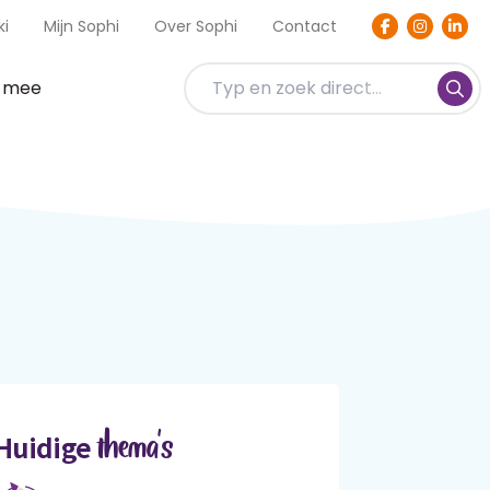
ki
Mijn Sophi
Over Sophi
Contact
t mee
thema's
Huidige