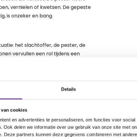
 doen, vernielen of kwetsen. De gepeste
g, is onzeker en bang.
ituatie: het slachtoffer, de pester, de
nen vervullen een rol tijdens een
gevraagd deelnemer zijn van een
ld als omstander aanwezig is.
Details
ij plagen is er sprake van incidenten: het
n is onregelmatig. Bij plagen zijn
 van cookies
achtsverhouding. De rollen liggen niet
ent en advertenties te personaliseren, om functies voor social
dere keer plaagt de ander. Het gebeurt
. Ook delen we informatie over uw gebruik van onze site met on
aak leuk, plezierig en grappig. Bij
e. Deze partners kunnen deze gegevens combineren met andere i