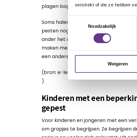
verstrekt of die ze hebben v
plagen loopt de geplaagde geen blijven
Toestemmingsselectie
Soms halen kinderen en jongeren met e
Noodzakelijk
pesten nog wel eens door elkaar. Ze erv
ander het als plagen bedoelde. Vaak zijn
maken met je eigen zelfbeeld en levense
een andere manier.
Weigeren
(bron: e-learning pesten
https://www.p
)
Kinderen met een beperking
gepest
Voor kinderen en jongeren met een vers
om grapjes te begrijpen. Ze begrijpen d