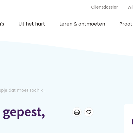
Clientdossier
Wi
's
Uit het hart
Leren & ontmoeten
Praa
apje dat moet toch k...
 gepest,