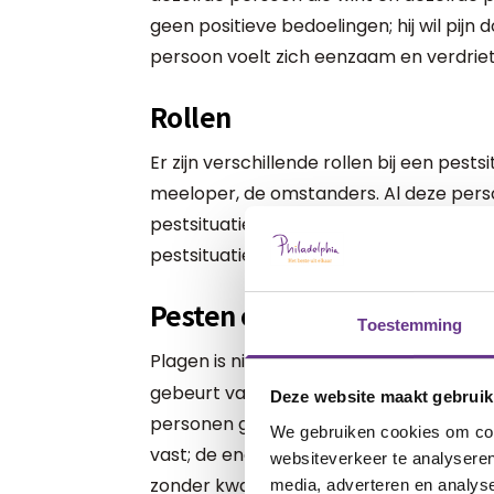
geen positieve bedoelingen; hij wil pijn
persoon voelt zich eenzaam en verdrieti
Rollen
Er zijn verschillende rollen bij een pests
meeloper, de omstanders. Al deze perso
pestsituatie. Jouw kind kan dus ook on
pestsituatie doordat hij hier bijvoorbee
Pesten of plagen
Toestemming
Plagen is niet hetzelfde als
pesten
. B
gebeurt vaak spontaan, duurt niet lang e
Deze website maakt gebruik
personen gelijk aan elkaar; er is geen m
We gebruiken cookies om cont
vast; de ene keer plaagt de één, de an
websiteverkeer te analyseren
zonder kwade bedoelingen en is daarom v
media, adverteren en analys