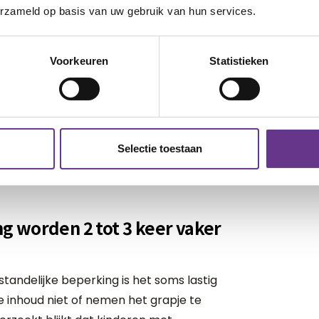
erzameld op basis van uw gebruik van hun services.
de psychische of fysieke schade op.
en verstandelijke beperking plagen en
Voorkeuren
Statistieken
aren dat iemand ze pest terwijl de
 het subtiele verschillen en heeft het te
rvaring. Iedereen ervaart dit dus op
Selectie toestaan
hiladelphia.nl/leerbaar-en-weerbaar
 worden 2 tot 3 keer vaker
tandelijke beperking is het soms lastig
e inhoud niet of nemen het grapje te