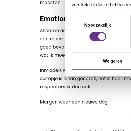
moesten.
verstrekt of die ze hebben v
Emotioneel loslaatproces
Toestemmingsselectie
Noodzakelijk
Alleen in de weekenden komt ze tegenw
een moeizaam emotioneel loslaatproces 
goed bevalt. Ook Mirjam oogt over het 
wat ik moet proberen te onthouden. We
Weigeren
Inmiddels weet ik ook dat je na een du
duimpje is einde gesprek, het is haar m
respecteer ik dan ook.
Morgen weer een nieuwe dag.
----------------------------------