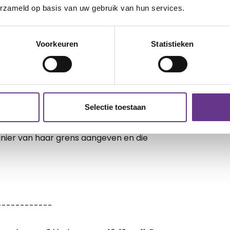
erzameld op basis van uw gebruik van hun services.
Voorkeuren
Statistieken
oordig nog thuis en met vakanties. Na
kan ik nu zeggen dat het eigenlijk heel
algemeen een stuk gelukkiger. Dat is ook
 zijn op de goede weg met elkaar.
Selectie toestaan
impje niet moet verder appen. Een
anier van haar grens aangeven en die
------------