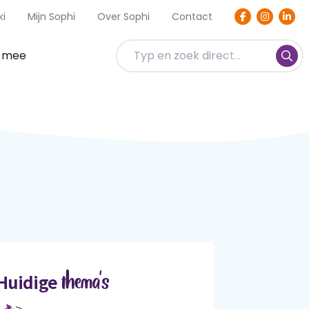
ki
Mijn Sophi
Over Sophi
Contact
t mee
thema's
Huidige