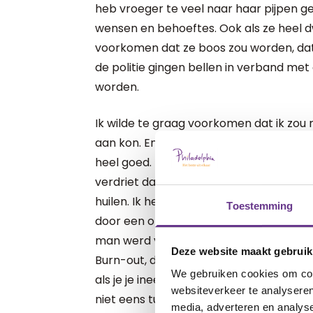
heb vroeger te veel naar haar pijpen ge
wensen en behoeftes. Ook als ze heel d
voorkomen dat ze boos zou worden, dat
de politie gingen bellen in verband met 
worden.
Ik wilde te graag voorkomen dat ik zou
aan kon. En ik kon het ook echt niet me
heel goed. Ik stond in de rij van de sup
verdriet dat ik niet meer kon stoppen. Va
huilen. Ik heb niet eens meer mijn bo
Toestemming
door een onbekende naar huis gebracht. 
man werd van zijn werk gebeld en de kin
Deze website maakt gebruik
Burn-out, depressie, overspannen, allerl
We gebruiken cookies om cont
als je je ineens anders gedraagt dan je n
websiteverkeer te analyseren
niet eens tussen al die dingen, maar wat
media, adverteren en analys