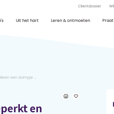
Clientdossier
Wi
's
Uit het hart
Leren & ontmoeten
Praa
alleen een duimpje ...
eperkt en