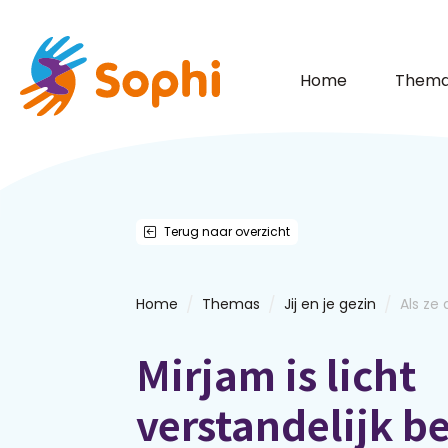
Home
Thema
Terug naar overzicht
/
/
/
Home
Themas
Jij en je gezin
Als ze 
Mirjam is licht
verstandelijk b