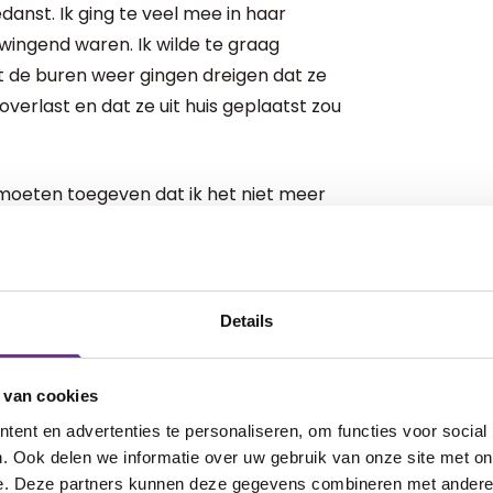
danst. Ik ging te veel mee in haar
wingend waren. Ik wilde te graag
 de buren weer gingen dreigen dat ze
overlast en dat ze uit huis geplaatst zou
 moeten toegeven dat ik het niet meer
er aan 5 jaar geleden. Ik weet het nog
ermarkt en ineens overviel mij een
nuit het niets begon ik vreselijk te
odschappen kunnen afrekenen en ben
Details
Ik bleef maar huilen en huilen. Mijn
deren zijn door mijn zus opgehaald.
 van cookies
ei stickertjes worden er op je geplakt
ent en advertenties te personaliseren, om functies voor social
ormaal altijd doet. Ik wist het verschil
. Ook delen we informatie over uw gebruik van onze site met on
 ik wel wist was dat er dingen anders
e. Deze partners kunnen deze gegevens combineren met andere i