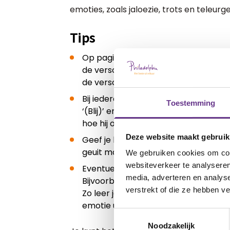
emoties, zoals jaloezie, trots en teleurge
Tips
Op pagina 13 van het Gevoelsboekje
de verschillende emoties bespreken me
de verschillende emoties en hoe dez
Bij iedere emotie wordt ook ondersch
Toestemming
‘(Blij)’ en ‘Heel erg (blij)’. Wannee
hoe hij of zij zich voelt, kun je pro
Deze website maakt gebruik
Geef je kind altijd het gevoel dat zij
geuit mag worden.
We gebruiken cookies om cont
websiteverkeer te analyseren
Eventueel kun je helpen bedenken h
media, adverteren en analys
Bijvoorbeeld: ‘Als je boos bent, stamp
verstrekt of die ze hebben v
Zo leer je jouw kind een stukje emot
emotie uiten en daarmee verminder
Toestemmingsselectie
Noodzakelijk