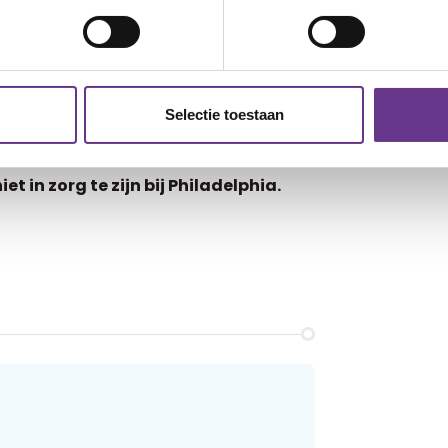
es/vrouwen
hier
downloaden.
annen
hier
.
edragsdeskundige bij Philadelphia.
Selectie toestaan
van het programma
Leerbaar Weerbaar
t programma meer gratis informatie
et in zorg te zijn bij Philadelphia.