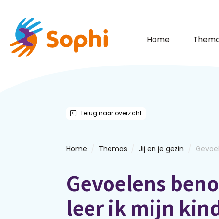
Home
Thema
Terug naar overzicht
/
/
/
Home
Themas
Jij en je gezin
Gevoel
Gevoelens ben
leer ik mijn kin