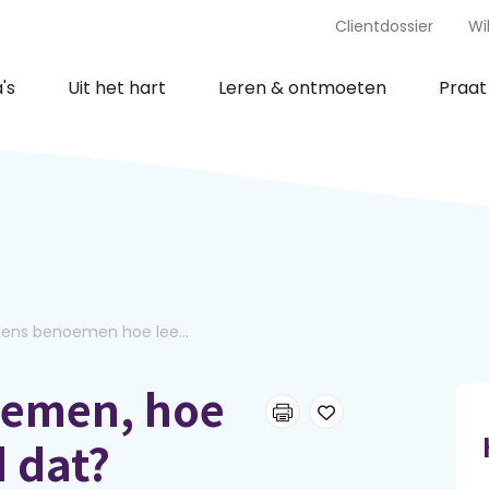
Clientdossier
Wi
's
Uit het hart
Leren & ontmoeten
Praa
ens benoemen hoe lee...
oemen, hoe
d dat?