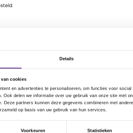
steld.
 staan gespreksvragen. Hiermee kun je
t jouw kind. Zo kan hij of zij leren over
e te herkennen.
eid gemaakt tussen ‘Een beetje (blij)’,
Details
r jouw zoon of dochter heeft aangegeven
beren samen dit onderscheid te maken.
 van cookies
n of haar emotie er mag zijn en dat deze
ent en advertenties te personaliseren, om functies voor social
. Ook delen we informatie over uw gebruik van onze site met on
oe een emotie geuit kan worden.
e. Deze partners kunnen deze gegevens combineren met andere i
 je op de vloer of sla je op een kussen’.
erzameld op basis van uw gebruik van hun services.
ieregulatie: Op een passende manier je
en.
Voorkeuren
Statistieken