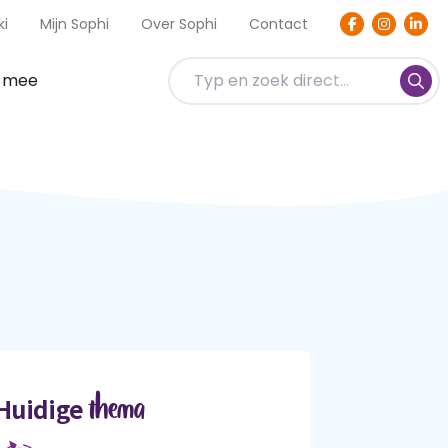
ki
Mijn Sophi
Over Sophi
Contact
t mee
thema
Huidige