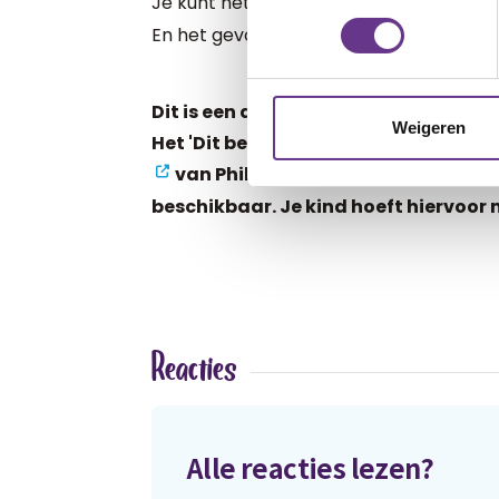
Je kunt het gevoelsboekje voor meisj
En het gevoelsboekje voor jongens/m
Dit is een artikel van June Bragg, g
Weigeren
Het 'Dit ben ik'-boek is onderdeel 
van Philadelphia. Er is binnen di
beschikbaar. Je kind hoeft hiervoor ni
Reacties
Alle reacties lezen?