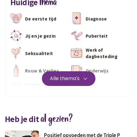
thema
Huidige
De eerste tijd
Diagnose
Jij en je gezin
Puberteit
Werk of
Seksualiteit
dagbesteding
Rouw & Verlies
Onderwijs
Alle thema's
Zorgen voor
Wonen
jezelf
Medisch
Fris & fit
al gezien?
Heb je dit
Geld & wetten
Positief opvoeden met de Triple P