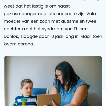
weet dat het lastig is om naast
Praat mee
gezinsmanager nog iets anders te zijn. Vala,
moeder van een zoon met autisme en twee
dochters met het syndroom van Ehlers-
Clientdossier
Wiki
Mijn
Over
Contact
Danlos, slaagde daar 10 jaar lang in. Maar toen
Sophi
Sophi
kwam corona.