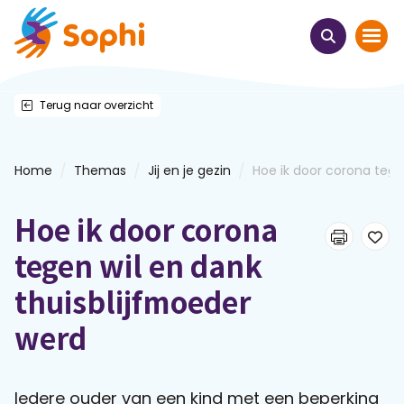
Terug naar overzicht
Home
Thema's
/
/
/
Home
Themas
Jij en je gezin
Hoe ik door corona tegen
Uit het hart
Hoe ik door corona
Leren & ontmoeten
tegen wil en dank
thuisblijfmoeder
Webinars
werd
E-learnings
Iedere ouder van een kind met een beperking
Themabijeenkomsten