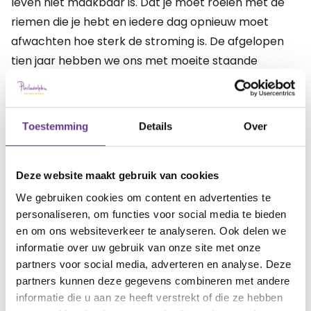
leven niet maakbaar is. Dat je moet roeien met de
riemen die je hebt en iedere dag opnieuw moet
afwachten hoe sterk de stroming is. De afgelopen
tien jaar hebben we ons met moeite staande
gehouden in de storm die ons leven vaak is.
Misschien is de coronacrisis een manier om ons te
dwingen een andere koers te varen. Een rustiger
Toestemming
Details
Over
koers, met minder tegenwind. Het is altijd even
zoeken als je een nieuwe weg inslaat. Maar gelukkig
zijn er meer wegen die naar Rome leiden. Dus ik heb
Deze website maakt gebruik van cookies
er vertrouwen in dat we uiteindelijk komen waar we
We gebruiken cookies om content en advertenties te
personaliseren, om functies voor social media te bieden
moeten zijn.
en om ons websiteverkeer te analyseren. Ook delen we
informatie over uw gebruik van onze site met onze
artikel?
Wat vind je van dit
partners voor social media, adverteren en analyse. Deze
partners kunnen deze gegevens combineren met andere
informatie die u aan ze heeft verstrekt of die ze hebben