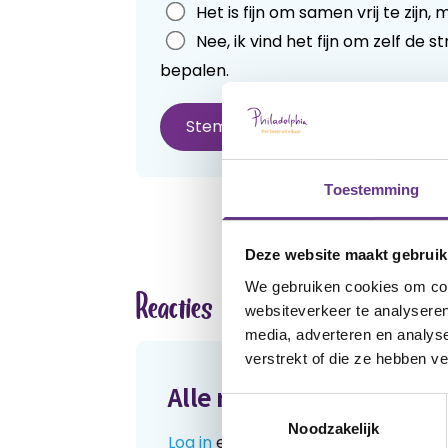
Het is fijn om samen vrij te zijn,
blank
Nee, ik vind het fijn om zelf de
bepalen.
Stemmen
Toestemming
Deze website maakt gebruik
We gebruiken cookies om cont
Reacties
websiteverkeer te analyseren
media, adverteren en analys
verstrekt of die ze hebben v
Alle reacties lezen?
Toestemmingsselectie
Noodzakelijk
Log in
en lees reacties van anderen.