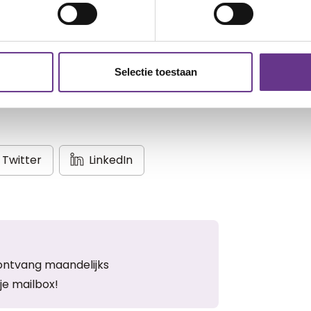
ven blogs en artikelen.
eb je al een account?
Inloggen
Selectie toestaan
Twitter
LinkedIn
ontvang maandelijks
je mailbox!