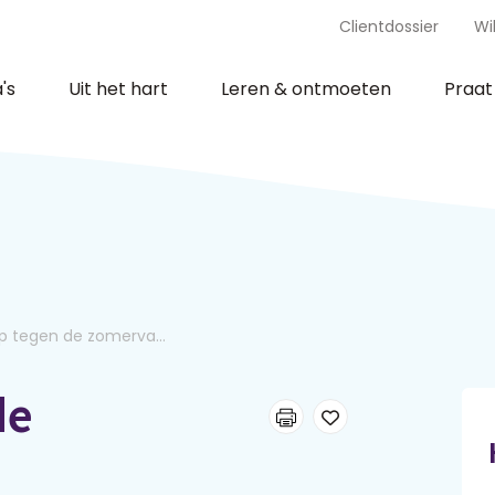
Clientdossier
Wi
's
Uit het hart
Leren & ontmoeten
Praa
op tegen de zomerva...
de