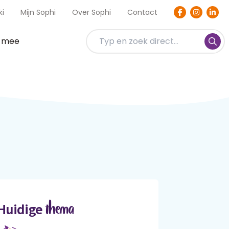
ki
Mijn Sophi
Over Sophi
Contact
t mee
thema
Huidige