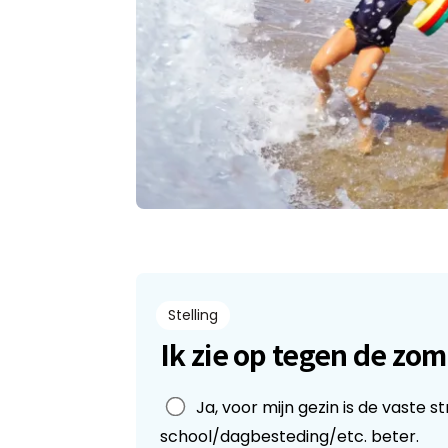
Stelling
Ik zie op tegen de zo
Leave
Ja, voor mijn gezin is de vaste 
this
school/dagbesteding/etc. beter.
field