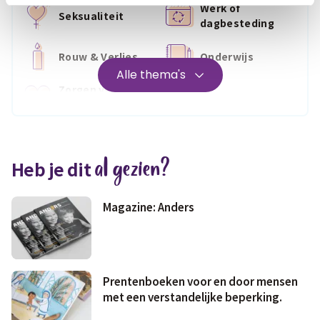
Werk of
Seksualiteit
dagbesteding
Rouw & Verlies
Onderwijs
Alle thema's
Zorgen voor
Wonen
jezelf
Medisch
Fris & fit
al gezien?
Heb je dit
Geld & wetten
Magazine: Anders
Prentenboeken voor en door mensen
met een verstandelijke beperking.