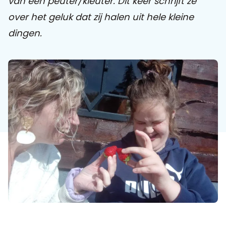
van een peuter/kleuter. Dit keer schrijft ze
over het geluk dat zij halen uit hele kleine
Praat mee
dingen.
Clientdossier
Wiki
Mijn
Over
Contact
Sophi
Sophi