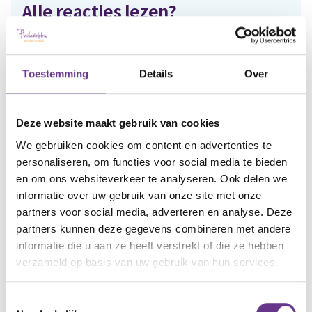
Alle reacties lezen?
Log in
en lees reacties van anderen. Stel vragen
aan de redactie, geef likes en praat mee over de
Toestemming
Details
Over
geschreven blogs en artikelen.
Gratis account aanmaken
Deze website maakt gebruik van cookies
We gebruiken cookies om content en advertenties te
Heb je al een account?
Inloggen
personaliseren, om functies voor social media te bieden
en om ons websiteverkeer te analyseren. Ook delen we
informatie over uw gebruik van onze site met onze
partners voor social media, adverteren en analyse. Deze
partners kunnen deze gegevens combineren met andere
Artikel delen:
informatie die u aan ze heeft verstrekt of die ze hebben
verzameld op basis van uw gebruik van hun services.
Facebook
Twitter
LinkedIn
Toestemmingsselectie