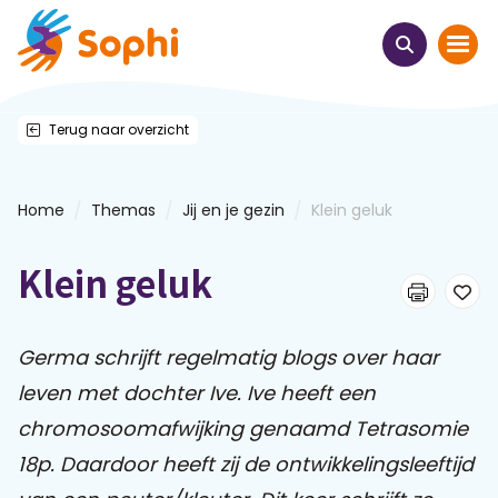
Terug naar overzicht
Home
Thema's
/
/
/
Home
Themas
Jij en je gezin
Klein geluk
Uit het hart
Klein geluk
Leren & ontmoeten
Germa schrijft regelmatig blogs over haar
Webinars
leven met dochter Ive. Ive heeft een
chromosoomafwijking genaamd Tetrasomie
E-learnings
18p. Daardoor heeft zij de ontwikkelingsleeftijd
Themabijeenkomsten