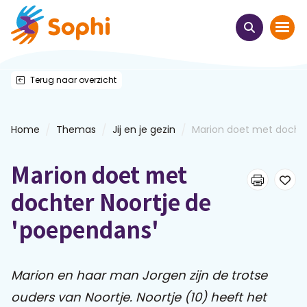
Terug naar overzicht
Home
Thema's
/
/
/
Home
Themas
Jij en je gezin
Marion doet met dochter
Uit het hart
Marion doet met
Leren & ontmoeten
dochter Noortje de
'poependans'
Webinars
E-learnings
Marion en haar man Jorgen zijn de trotse
ouders van Noortje. Noortje (10) heeft het
Themabijeenkomsten