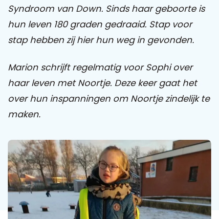
Syndroom van Down. Sinds haar geboorte is
hun leven 180 graden gedraaid.
Stap voor
Praat mee
stap hebben zij hier hun weg in gevonden.
Marion schrijft regelmatig voor Sophi over
Clientdossier
Wiki
Mijn
Over
Contact
Sophi
Sophi
haar leven met Noortje. Deze keer gaat het
over hun inspanningen om Noortje zindelijk te
maken.