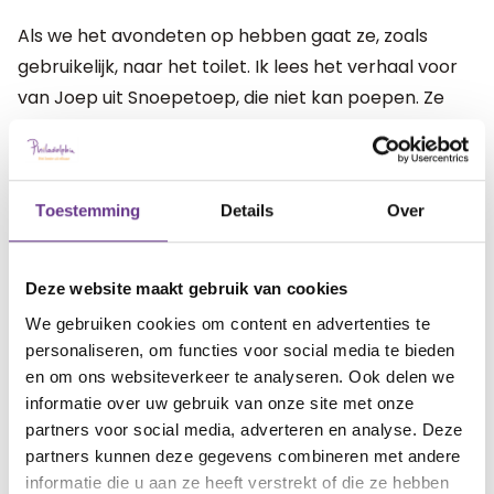
Als we het avondeten op hebben gaat ze, zoals
gebruikelijk, naar het toilet. Ik lees het verhaal voor
van Joep uit Snoepetoep, die niet kan poepen. Ze
kent het inmiddels uit haar hoofd. De darmen
worden de poepfabriek genoemd en de laatste zin
is: ‘En nu voor jou, probeer het maar’. We lezen hem
Toestemming
Details
Over
samen en dan laat ik haar alleen.
En ja hoor, met resultaat. Sinds dagen lukt het weer
Deze website maakt gebruik van cookies
om te poepen.
We gebruiken cookies om content en advertenties te
personaliseren, om functies voor social media te bieden
We doen de poependans en ik zing
en om ons websiteverkeer te analyseren. Ook delen we
er een liedje bij van vreugde.
informatie over uw gebruik van onze site met onze
partners voor social media, adverteren en analyse. Deze
Noortje krijgt er de slappe lach van. 'Mama niet
partners kunnen deze gegevens combineren met andere
streng meer,' zegt ze opgelucht.
informatie die u aan ze heeft verstrekt of die ze hebben