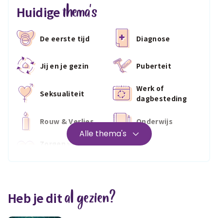
thema's
Huidige
De eerste tijd
Diagnose
Jij en je gezin
Puberteit
Werk of
Seksualiteit
dagbesteding
Rouw & Verlies
Onderwijs
Alle thema's
Zorgen voor
Wonen
jezelf
Medisch
Fris & fit
al gezien?
Heb je dit
Geld & wetten