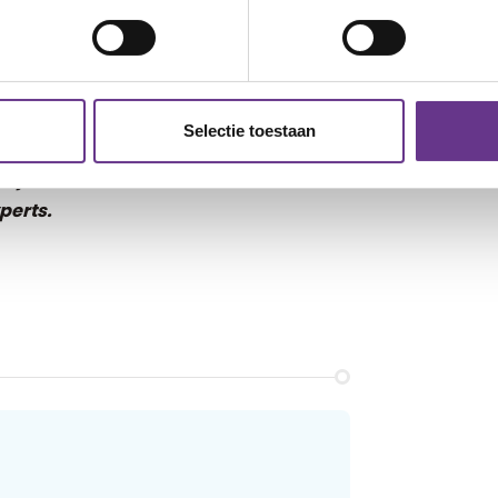
e activiteit voor jou en je kind, het is
nloaden.
Selectie toestaan
an onze muziekcoaches. Heb je vragen
oor jouw zoon of dochter? Neem dan
perts.