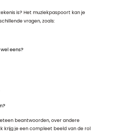
tekenis is? Het muziekpaspoort kan je
schillende vragen, zoals:
g wel eens?
?
en?
 meteen beantwoorden, over andere
k krijg je een compleet beeld van de rol