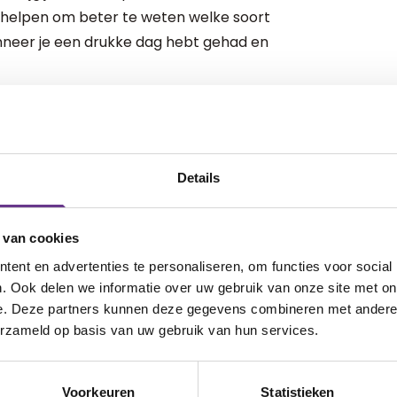
an helpen om beter te weten welke soort
nneer je een drukke dag hebt gehad en
leuk om het muziekpaspoort samen met
amen
welke muziek voor hen
emoties. Op die manier kun jij hem of haar
Details
in te zetten.
 van cookies
ent en advertenties te personaliseren, om functies voor social
rg handig zijn wanneer jouw kind
. Ook delen we informatie over uw gebruik van onze site met on
devolle informatie dan direct
e. Deze partners kunnen deze gegevens combineren met andere i
 zij precies weten welke muziek wel of
erzameld op basis van uw gebruik van hun services.
van de juiste muziek op het juiste
en. Het invullen van het
Voorkeuren
Statistieken