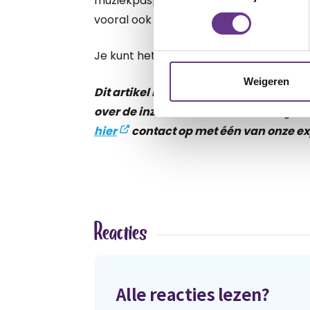
muziekpaspoort is dus niet alleen een leuk
vooral ook erg nuttig!
Je kunt het muziekpaspoort
hier
dow
Weigeren
Dit artikel is geschreven door een v
over de inzet van muziek in de zorg v
hier
contact op met één van onze ex
Reacties
Alle reacties lezen?