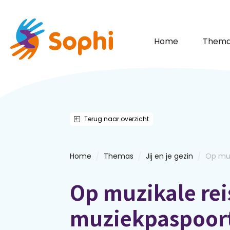
Home
Thema
Terug naar overzicht
/
/
/
Home
Themas
Jij en je gezin
Op muz
Op muzikale rei
muziekpaspoor