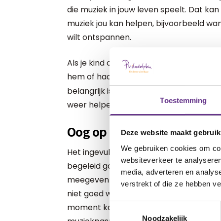
die muziek in jouw leven speelt. Dat k
muziek jou kan helpen, bijvoorbeeld wa
wilt ontspannen.
Als je kind oud genoeg is, is het ook 
hem of haar in te vullen. Zo ontdek je
s
belangrijk is of helpt bij verschillende 
Toestemming
weer helpen door de juiste soort muziek 
Oog op de toekomst
Deze website maakt gebruik
We gebruiken cookies om cont
Het ingevulde muziekpaspoort kan ook e
websiteverkeer te analyseren
begeleid gaat wonen. Je kunt deze waar
media, adverteren en analys
meegeven aan de begeleiding, waardoor
verstrekt of die ze hebben v
niet goed werkt voor jouw kind. De inzet 
moment kan erg positieve effecten hebb
Toestemmingsselectie
Noodzakelijk