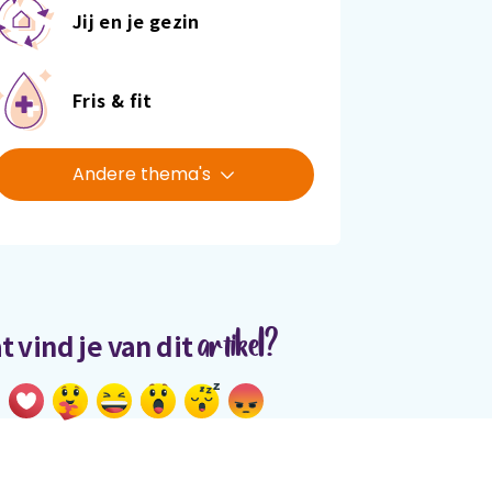
Jij en je gezin
Fris & fit
Andere thema's
artikel?
t vind je van dit