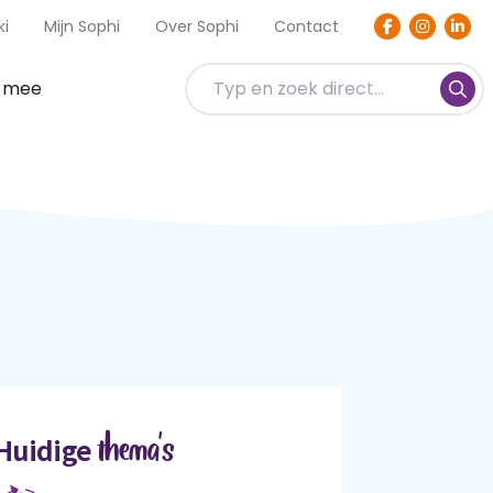
ki
Mijn Sophi
Over Sophi
Contact
t mee
thema's
Huidige