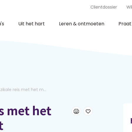
Clientdossier
Wi
's
Uit het hart
Leren & ontmoeten
Praa
ikale reis met het m...
s met het
t