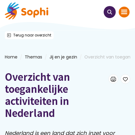
Terug naar overzicht
Home
Thema's
/
/
/
Home
Themas
Jij en je gezin
Overzicht van toegankelij
Uit het hart
Overzicht van
Leren & ontmoeten
toegankelijke
activiteiten in
Webinars
Nederland
E-learnings
Nederland is een land dat zich inzet voor
Themabijeenkomsten