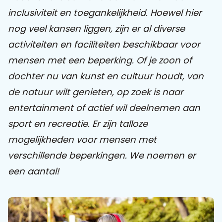
inclusiviteit en toegankelijkheid. Hoewel hier
Praat mee
nog veel kansen liggen, zijn er al diverse
activiteiten en faciliteiten beschikbaar voor
mensen met een beperking. Of je zoon of
Clientdossier
Wiki
Mijn
Over
Contact
dochter nu van kunst en cultuur houdt, van
Sophi
Sophi
de natuur wilt genieten, op zoek is naar
entertainment of actief wil deelnemen aan
sport en recreatie. Er zijn talloze
mogelijkheden voor mensen met
verschillende beperkingen. We noemen er
een aantal!