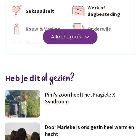
Werk of
Seksualiteit
dagbesteding
Rouw & Verlies
Onderwijs
Alle thema's
Zorgen voor
Wonen
jezelf
Medisch
Fris & fit
al gezien?
Heb je dit
Geld & wetten
Pim's zoon heeft het Fragiele X
Syndroom
Door Marieke is ons gezin heel warm en
hecht