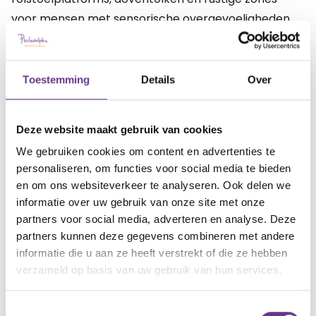
voor mensen met sensorische overgevoeligheden.
Op de
website van HandicapNL
vind je festivals en
evenementen waar zij aan bij hebben gedragen.
Toestemming
Details
Over
Toegankelijke stranden
Een dagje naar het strand. Heerlijk uitwaaien, naar
Deze website maakt gebruik van cookies
het oneindige uitzicht kijken en een gezellig
We gebruiken cookies om content en advertenties te
strandtentje bezoeken. Die mogelijkheid gun je
personaliseren, om functies voor social media te bieden
iedereen. Gelukkig is er in Nederland ook gedacht
en om ons websiteverkeer te analyseren. Ook delen we
informatie over uw gebruik van onze site met onze
aan strandliefhebbers met beperkingen.
partners voor social media, adverteren en analyse. Deze
Strandlocaties, zoals Scheveningen en Zandvoort,
partners kunnen deze gegevens combineren met andere
bieden speciale strandrolstoelen en aangepaste
informatie die u aan ze heeft verstrekt of die ze hebben
strandpaden, waardoor het strand voor iedereen
verzameld op basis van uw gebruik van hun services.
toegankelijk is.
Toestemmingsselectie