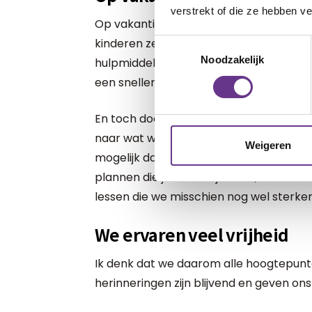
verstrekt of die ze hebben v
Op vakantie valt dat weg. We moeten i
kinderen zelf bezighouden. Voor zorgin
Toestemmingsselectie
Noodzakelijk
hulpmiddelen missen, toegankelijkheid 
een sneller overprikkeld kind. Vermoei
En toch doen we het wel. Juist dát will
naar wat wél kan in het leven. Want eerlij
Weigeren
mogelijk dan wel. En ook dat hoort erbij
plannen die je moet bijstellen, teleurst
lessen die we misschien nog wel sterker 
We ervaren veel vrijheid
Ik denk dat we daarom alle hoogtepunte
herinneringen zijn blijvend en geven ons