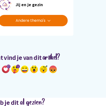
Jij en je gezin
Andere thema's
artikel?
t vind je van dit
17
1
al gezien?
b je dit