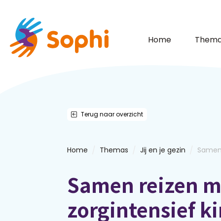
Home
Thema
Terug naar overzicht
/
/
/
Home
Themas
Jij en je gezin
Samen 
Samen reizen m
zorgintensief k