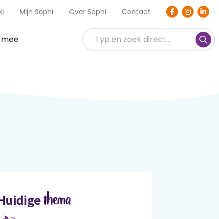
ki
Mijn Sophi
Over Sophi
Contact
t mee
thema
Huidige