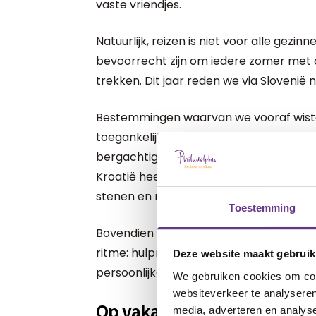
vaste vriendjes.
Natuurlijk, reizen is niet voor alle gezi
bevoorrecht zijn om iedere zomer met
trekken. Dit jaar reden we via Slovenië n
Bestemmingen waarvan we vooraf wisten
toegankelijkheid met een rolstoel. Slov
bergachtig, met talloze meren waar je me
Kroatië heeft schitterende kusten, maa
stenen en rotsen langs de zee.
Toestemming
Bovendien is samen op vakantie best ee
ritme: hulpmiddelen voor Anna, school, 
Deze website maakt gebruik
persoonlijke begeleiders. Alles heeft zijn
We gebruiken cookies om cont
websiteverkeer te analyseren
Op vakantie moeten we im
media, adverteren en analys