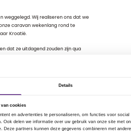
nnen weggelegd. Wij realiseren ons dat we
 onze caravan wekenlang rond te
aar Kroatië.
 dat ze uitdagend zouden zijn qua
enië is prachtig, maar hoog en
t een rolstoel nauwelijks bij kunt.
r ook veel kiezels op de campings en
Details
n uitdaging. Thuis hebben we een vast
werk, hobby’s, een vertrouwd huis en
 van cookies
 plek.
ent en advertenties te personaliseren, om functies voor social
. Ook delen we informatie over uw gebruik van onze site met on
proviseren
e. Deze partners kunnen deze gegevens combineren met andere i