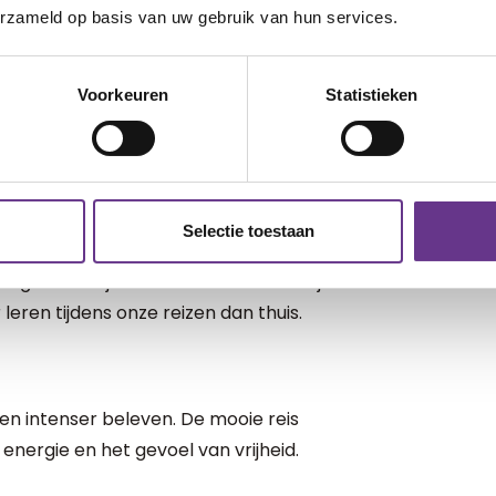
erzameld op basis van uw gebruik van hun services.
mproviseren, een nieuw ritme zoeken, de
tensieve gezinnen betekent dat ook:
Voorkeuren
Statistieken
die tegenvalt, steeds weer schakelen,
end en soms zelfs ontmoedigend.
en we onze kinderen meegeven: kijken
k is eerlijk, er is vaak meer níet
Selectie toestaan
: verwachtingen die niet uitkomen,
ellingen waar je doorheen moet. Het zijn
leren tijdens onze reizen dan thuis.
n intenser beleven. De mooie reis
 energie en het gevoel van vrijheid.