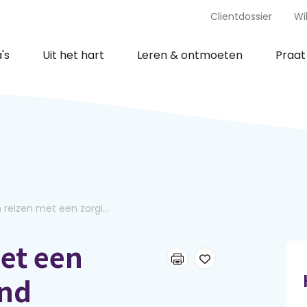
Clientdossier
Wi
's
Uit het hart
Leren & ontmoeten
Praa
reizen met een zorgi...
et een
ind